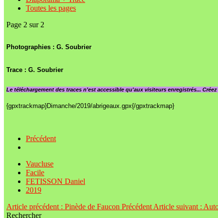
Toutes les pages
Page 2 sur 2
Photographies : G. Soubrier
Trace : G. Soubrier
Le
téléchargement des traces n'est accessible qu'aux visiteurs enregistrés... Crée
{gpxtrackmap}Dimanche/2019/abrigeaux.gpx{/gpxtrackmap}
Précédent
Vaucluse
Facile
FETISSON Daniel
2019
Article précédent : Pinède de Faucon
Précédent
Article suivant : Au
Rechercher