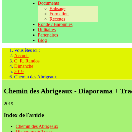
Documents
Balisage
Formation
Recettes
Ronde / Baronnies
Utilitaires
Partenaires
Blog
Vous êtes ici :
Accueil
C. R. Randos
Dimanche
2019
Chemin des Abrigeaux
Chemin des Abrigeaux - Diaporama + Tra
2019
Index de l'article
Chemin des Abrigeaux
Diaporama + Trace