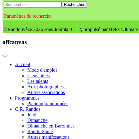
Rechercher
Paramètres de recherche
©Randouvèze 2026 sous Joomla! 6.1.2; propulsé par Helix Ultimate
offcanvas
Accueil
Mode d'emploi
Liens utiles
Les talents
Aux photographes...
Autres associations
Programmes
Planning randonnées
C.R. Randos
Jeudi
Dimanche
Dimanche en Baronnies
Rando-Santé
Autres manifestations