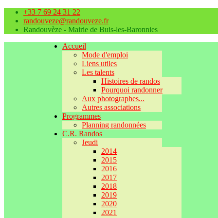
+33 7 69 24 31 22
randouveze@randouveze.fr
Randouvèze - Mairie de Buis-les-Baronnies
Accueil
Mode d'emploi
Liens utiles
Les talents
Histoires de randos
Pourquoi randonner
Aux photographes...
Autres associations
Programmes
Planning randonnées
C.R. Randos
Jeudi
2014
2015
2016
2017
2018
2019
2020
2021