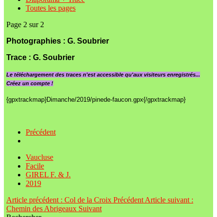
Toutes les pages
Page 2 sur 2
Photographies : G. Soubrier
Trace :
G. Soubrier
Le
téléchargement des traces n'est accessible qu'aux visiteurs enregistrés...
Créez un compte !
{gpxtrackmap}Dimanche/2019/pinede-faucon.gpx{/gpxtrackmap}
Précédent
Vaucluse
Facile
GIREL F. & J.
2019
Article précédent : Col de la Croix
Précédent
Article suivant :
Chemin des Abrigeaux
Suivant