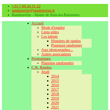
+33 7 69 24 31 22
randouveze@randouveze.fr
Randouvèze - Mairie de Buis-les-Baronnies
Accueil
Mode d'emploi
Liens utiles
Les talents
Histoires de randos
Pourquoi randonner
Aux photographes...
Autres associations
Programmes
Planning randonnées
C.R. Randos
Jeudi
2014
2015
2016
2017
2018
2019
2020
2021