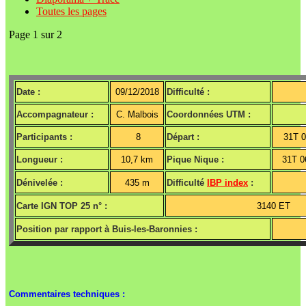
Toutes les pages
Page 1 sur 2
Date :
09/12/2018
Difficulté :
Accompagnateur :
C. Malbois
Coordonnées UTM :
Participants :
8
Départ :
31T 
Longueur :
10,7 km
Pique Nique :
31T 0
Dénivelée :
435 m
Difficulté
IBP index
:
Carte IGN TOP 25 n° :
3140 ET
Position par rapport à Buis-les-Baronnies :
Commentaires techniques :