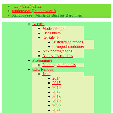
+33 7 69 24 31 22
randouveze@randouveze.fr
Randouvèze - Mairie de Buis-les-Baronnies
Accueil
Mode d'emploi
Liens utiles
Les talents
Histoires de randos
Pourquoi randonner
Aux photographes...
Autres associations
Programmes
Planning randonnées
C.R. Randos
Jeudi
2014
2015
2016
2017
2018
2019
2020
2021