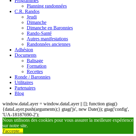
Programmes
Planning randonnées
C.R. Randos
Jeudi
Dimanche
Dimanche en Baronnies
Rando-Santé
Autres manifestations
Randonnées anciennes
Adhésion
Documents
Balisage
Formation
Recettes
Ronde / Baronnies
Utilitaires
Partenaires
Blog
window.dataLayer = window.dataLayer || []; function gtag()
{dataLayer.push(arguments);} gtag('js', new Date()); gtag('config',
'UA-18187690-2');
Nous utilisons des cookies pour vous assurer la meilleure expérience
sur notre site.
J'accepte...