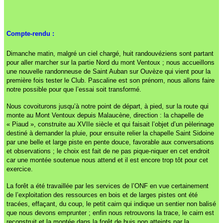
Compte-rendu :
Dimanche matin, malgré un ciel chargé, huit randouvéziens sont partant
pour aller marcher sur la partie Nord du mont Ventoux ; nous accueillons
une nouvelle randonneuse de Saint Auban sur Ouvèze qui vient pour la
première fois tester le Club. Pascaline est son prénom, nous allons faire
notre possible pour que l’essai soit transformé.
Nous covoiturons jusqu’à notre point de départ, à pied, sur la route qui
monte au Mont Ventoux depuis Malaucène, direction : la chapelle de
« Piaud », construite au XVIIe siècle et qui faisait l’objet d’un pèlerinage
destiné à demander la pluie, pour ensuite relier la chapelle Saint Sidoine
par une belle et large piste en pente douce, favorable aux conversations
et observations ; le choix est fait de ne pas pique-niquer en cet endroit
car une montée soutenue nous attend et il est encore trop tôt pour cet
exercice.
La forêt a été travaillée par les services de l’ONF en vue certainement
de l’exploitation des ressources en bois et de larges pistes ont été
tracées, effaçant, du coup, le petit cairn qui indique un sentier non balisé
que nous devons emprunter ; enfin nous retrouvons la trace, le cairn est
reconstruit et la montée dans la forêt de buis non atteints par la