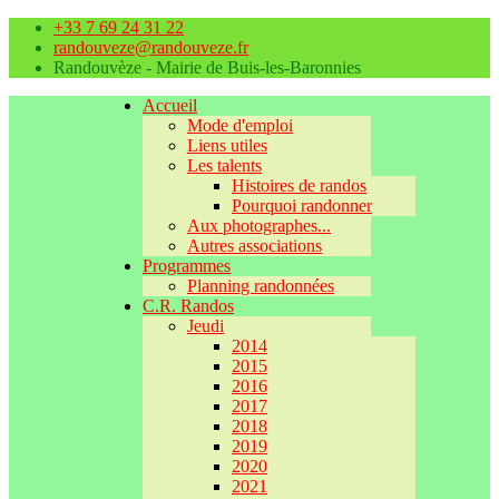
+33 7 69 24 31 22
randouveze@randouveze.fr
Randouvèze - Mairie de Buis-les-Baronnies
Accueil
Mode d'emploi
Liens utiles
Les talents
Histoires de randos
Pourquoi randonner
Aux photographes...
Autres associations
Programmes
Planning randonnées
C.R. Randos
Jeudi
2014
2015
2016
2017
2018
2019
2020
2021