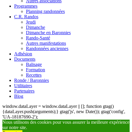
Autres associations
Programmes
Planning randonnées
C.R. Randos
Jeudi
Dimanche
Dimanche en Baronnies
Rando-Santé
Autres manifestations
Randonnées anciennes
Adhésion
Documents
Balisage
Formation
Recettes
Ronde / Baronnies
Utilitaires
Partenaires
Blog
window.dataLayer = window.dataLayer || []; function gtag()
{dataLayer.push(arguments);} gtag('js', new Date()); gtag('config',
'UA-18187690-2');
Nous utilisons des cookies pour vous assurer la meilleure expérience
sur notre site.