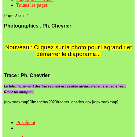
Toutes les pages
Page 2 sur 2
Photographies : Ph. Chevrier
Nouveau : Cliquez sur la photo pour l'agrandir et
démarrer le diaporama...
Trace
:
Ph. Chevrier
Le
téléchargement des traces n'est accessible qu'aux visiteurs enregistrés...
Créez un compte !
{gpxtrackmap}Dimanche/2020/rocher_charles.gpx{/gpxtrackmap}
Précédent