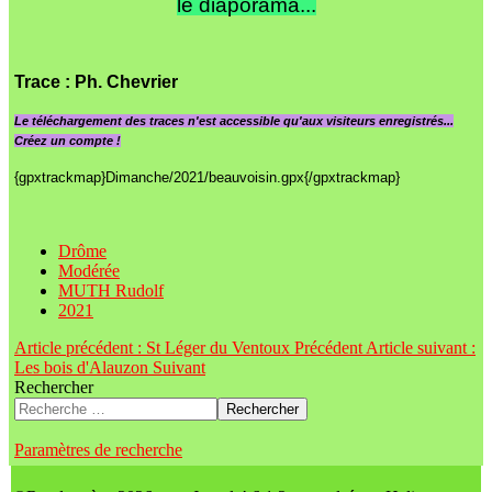
le diaporama...
Trace
: Ph. Chevrier
Le
téléchargement des traces n'est accessible qu'aux visiteurs enregistrés...
Créez un compte !
{gpxtrackmap}Dimanche/2021/beauvoisin.gpx{/gpxtrackmap}
Drôme
Modérée
MUTH Rudolf
2021
Article précédent : St Léger du Ventoux
Précédent
Article suivant :
Les bois d'Alauzon
Suivant
Rechercher
Rechercher
Paramètres de recherche