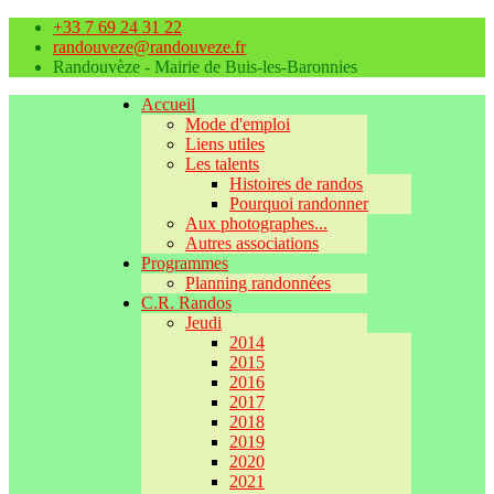
+33 7 69 24 31 22
randouveze@randouveze.fr
Randouvèze - Mairie de Buis-les-Baronnies
Accueil
Mode d'emploi
Liens utiles
Les talents
Histoires de randos
Pourquoi randonner
Aux photographes...
Autres associations
Programmes
Planning randonnées
C.R. Randos
Jeudi
2014
2015
2016
2017
2018
2019
2020
2021