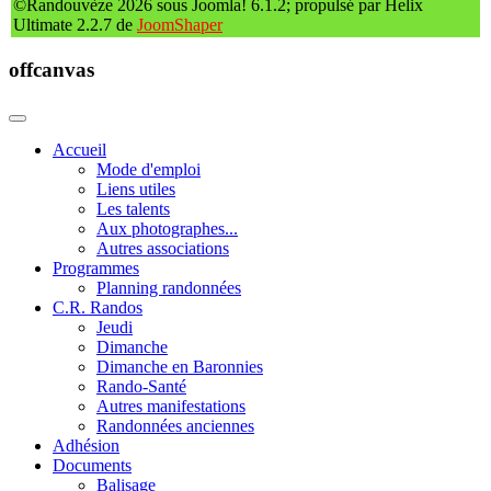
©Randouvèze 2026 sous Joomla! 6.1.2; propulsé par Helix
Ultimate 2.2.7 de
JoomShaper
offcanvas
Accueil
Mode d'emploi
Liens utiles
Les talents
Aux photographes...
Autres associations
Programmes
Planning randonnées
C.R. Randos
Jeudi
Dimanche
Dimanche en Baronnies
Rando-Santé
Autres manifestations
Randonnées anciennes
Adhésion
Documents
Balisage