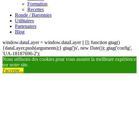
Formation
Recettes
Ronde / Baronnies
Utilitaires
Partenaires
Blog
window.dataLayer = window.dataLayer || []; function gtag()
{dataLayer.push(arguments);} gtag('js', new Date()); gtag('config',
'UA-18187690-2');
Nous utilisons des cookies pour vous assurer la meilleure expérience
sur notre site.
J'accepte...