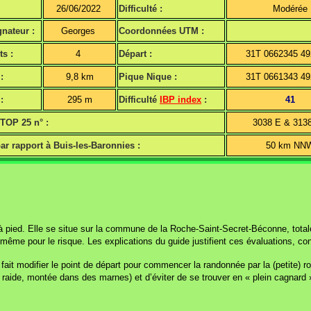
26/06/2022
Difficulté :
Modérée
nateur :
Georges
Coordonnées UTM :
ts :
4
Départ :
31T 0662345 4
:
9,8 km
Pique Nique :
31T 0661343 4
:
295 m
Difficulté
IBP index
:
41
 TOP 25 n° :
3038 E & 313
ar rapport à Buis-les-Baronnies :
50 km N
ied. Elle se situe sur la commune de la Roche-Saint-Secret-Béconne, totale
de même pour le risque. Les explications du guide justifient ces évaluations, con
 fait modifier le point de départ pour commencer la randonnée par la (petite) 
e raide, montée dans des marnes) et d’éviter de se trouver en « plein cagnard