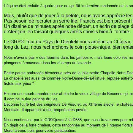
L’équipe était réduite à quatre pour ce qui fût la dernière randonnée de la s
Mais, plutôt que de jouer à la belote, nous avons apprécié les
Pas besoin de recruter un serre file, Francis est bien présent !
Un dizaine de minutes après notre départ, un écrin de plage de
d’Alençon, en faisant quelques arrêts choisis bien à l’ombre.
Le GRP® Tour du Pays de Dieulefit nous amène au Château d’Al
long du Lez, nous recherchons le coin pique-nique, bien ente
Nous n’avons pas « des fourmis dans les jambes », mais leurs colonies nou
plongeons à nouveau dans les champs de lavande.
Petite pause ombragée bienvenue près de la jolie petite Chapelle Notre-Dam
La chapelle est aussi dénommée Notre-Dame-de-la-Fistule, réputée autrefoi
fistule aux yeux ".
Encore une courte montée pour atteindre le vieux village de Béconne qui oc
Il domine la rive gauche du Lez.
Béconne fut le fief des seigneurs De Vesc et, au XIIIème siècle, le château 
Mondiale. Il appartient à des propriétaires privés.
Nous continuons par le GR9®jusqu’à la D538, que nous traversons pour ret
En dépit de la forte chaleur, cette randonnée au moment de l’intense florai
Merci à vous trois pour votre participation.