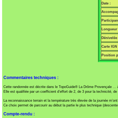
Date :
Accompag
Participan
Longueur 
Dénivelée 
Carte IGN
Position p
Commentaires techniques :
Cette randonnée est décrite dans le TopoGuide® La Drôme Provençale … à p
Elle est qualifiée par un coefficient d’effort de 2, de 3 pour la technicité, 
La reconnaissance terrain et la température très élevée de la journée m’ont
Ce choix permet de parcourir au début la partie le plus technique (descent
Compte-rendu :