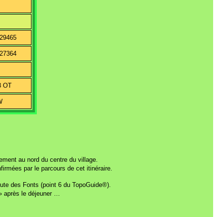
929465
927364
8 OT
NW
ment au nord du centre du village.
firmées par le parcours de cet itinéraire.
route des Fonts (point 6 du TopoGuide®).
 » après le déjeuner …