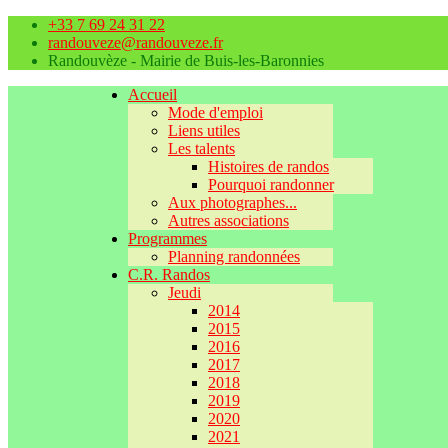
+33 7 69 24 31 22
randouveze@randouveze.fr
Randouvèze - Mairie de Buis-les-Baronnies
Accueil
Mode d'emploi
Liens utiles
Les talents
Histoires de randos
Pourquoi randonner
Aux photographes...
Autres associations
Programmes
Planning randonnées
C.R. Randos
Jeudi
2014
2015
2016
2017
2018
2019
2020
2021