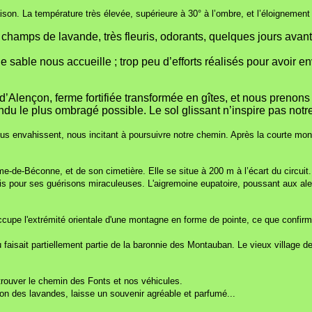
aison. La température très élevée, supérieure à 30° à l’ombre, et l’éloignement
 champs de lavande, très fleuris, odorants, quelques jours avant
 sable nous accueille ; trop peu d’efforts réalisés pour avoir e
ençon, ferme fortifiée transformée en gîtes, et nous prenons à
ndu le plus ombragé possible. Le sol glissant n’inspire pas not
s envahissent, nous incitant à poursuivre notre chemin. Après la courte mon
e-de-Béconne, et de son cimetière. Elle se situe à 200 m à l’écart du circuit.
s pour ses guérisons miraculeuses. L'aigremoine eupatoire, poussant aux ale
cupe l'extrémité orientale d'une montagne en forme de pointe, ce que confirm
faisait partiellement partie de la baronnie des Montauban. Le vieux village de
rouver le chemin des Fonts et nos véhicules.
son des lavandes, laisse un souvenir agréable et parfumé...