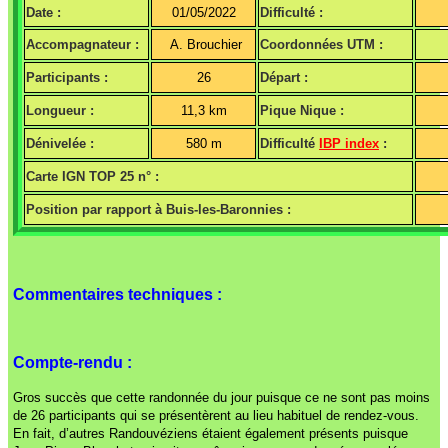
Date :
01/05/2022
Difficulté :
Accompagnateur :
A. Brouchier
Coordonnées UTM :
Participants :
26
Départ :
Longueur :
11,3 km
Pique Nique :
Dénivelée :
580 m
Difficulté
IBP index
:
Carte IGN TOP 25 n° :
Position par rapport à Buis-les-Baronnies :
Commentaires techniques :
Compte-rendu :
Gros succès que cette randonnée du jour puisque ce ne sont pas moins
de 26 participants qui se présentèrent au lieu habituel de rendez-vous.
En fait, d’autres Randouvéziens étaient également présents puisque