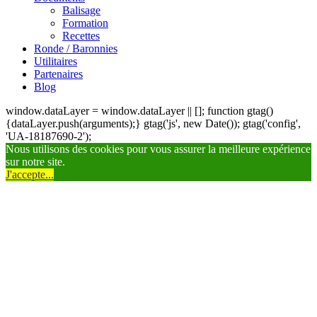
Balisage
Formation
Recettes
Ronde / Baronnies
Utilitaires
Partenaires
Blog
window.dataLayer = window.dataLayer || []; function gtag()
{dataLayer.push(arguments);} gtag('js', new Date()); gtag('config',
'UA-18187690-2');
Nous utilisons des cookies pour vous assurer la meilleure expérience
sur notre site.
J'accepte...