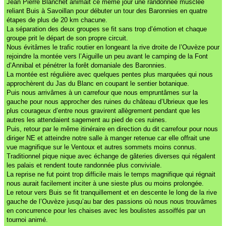
Jean Pierre Blanchet animait ce même jour une randonnée musclée
reliant Buis à Savoillan pour débuter un tour des Baronnies en quatre
étapes de plus de 20 km chacune.
La séparation des deux groupes se fit sans trop d’émotion et chaque
groupe prit le départ de son propre circuit.
Nous évitâmes le trafic routier en longeant la rive droite de l’Ouvèze pour
rejoindre la montée vers l’Aiguille un peu avant le camping de la Font
d’Annibal et pénétrer la forêt domaniale des Baronnies.
La montée est régulière avec quelques pentes plus marquées qui nous
approchèrent du Jas du Blanc en coupant le sentier botanique.
Puis nous arrivâmes à un carrefour que nous empruntâmes sur la
gauche pour nous approcher des ruines du château d’Ubrieux que les
plus courageux d’entre nous gravirent allègrement pendant que les
autres les attendaient sagement au pied de ces ruines.
Puis, retour par le même itinéraire en direction du dit carrefour pour nous
diriger NE et atteindre notre salle à manger retenue car elle offrait une
vue magnifique sur le Ventoux et autres sommets moins connus.
Traditionnel pique nique avec échange de gâteries diverses qui régalent
les palais et rendent toute randonnée plus conviviale.
La reprise ne fut point trop difficile mais le temps magnifique qui régnait
nous aurait facilement inciter à une sieste plus ou moins prolongée.
Le retour vers Buis se fit tranquillement et en descente le long de la rive
gauche de l’Ouvèze jusqu’au bar des passions où nous nous trouvâmes
en concurrence pour les chaises avec les boulistes assoiffés par un
tournoi animé.