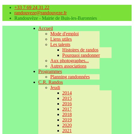
+33 7 69 24 31 22
randouveze@randouveze.fr
Randouvèze - Mairie de Buis-les-Baronnies
Accueil
Mode d'emploi
Liens utiles
Les talents
Histoires de randos
Pourquoi randonner
Aux photographes...
Autres associations
Programmes
Planning randonnées
C.R. Randos
Jeudi
2014
2015
2016
2017
2018
2019
2020
2021