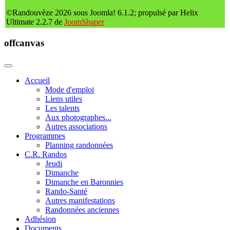
©Randouvèze 2026 sous Joomla! 6.1.2; propulsé par Helix
Ultimate 2.2.7 de
JoomShaper
offcanvas
Accueil
Mode d'emploi
Liens utiles
Les talents
Aux photographes...
Autres associations
Programmes
Planning randonnées
C.R. Randos
Jeudi
Dimanche
Dimanche en Baronnies
Rando-Santé
Autres manifestations
Randonnées anciennes
Adhésion
Documents