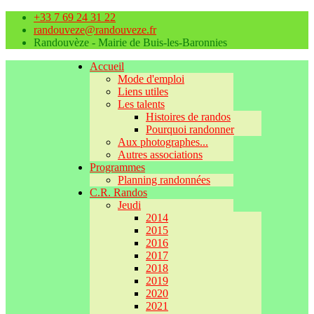
+33 7 69 24 31 22
randouveze@randouveze.fr
Randouvèze - Mairie de Buis-les-Baronnies
Accueil
Mode d'emploi
Liens utiles
Les talents
Histoires de randos
Pourquoi randonner
Aux photographes...
Autres associations
Programmes
Planning randonnées
C.R. Randos
Jeudi
2014
2015
2016
2017
2018
2019
2020
2021