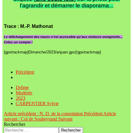
l'agrandir et démarrer le diaporama...
Trace
: M.-P. Mathonat
Le
téléchargement des traces n'est accessible qu'aux visiteurs enregistrés...
Créez un compte !
{gpxtrackmap}Dimanche/2023/anjuan.gpx{/gpxtrackmap}
Précédent
Drôme
Modérée
2023
CARPENTIER Sylvie
Article précédent : N. D. de la consolation
Précédent
Article
suivant : Col de Soubeyrand
Suivant
Rechercher
Rechercher