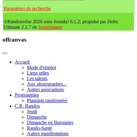
Paramètres de recherche
©Randouvèze 2026 sous Joomla! 6.1.2; propulsé par Helix
Ultimate 2.2.7 de
JoomShaper
offcanvas
Accueil
Mode d'emploi
Liens utiles
Les talents
Aux photographes...
Autres associations
Programmes
Planning randonnées
C.R. Randos
Jeudi
Dimanche
Dimanche en Baronnies
Rando-Santé
Autres manifestations