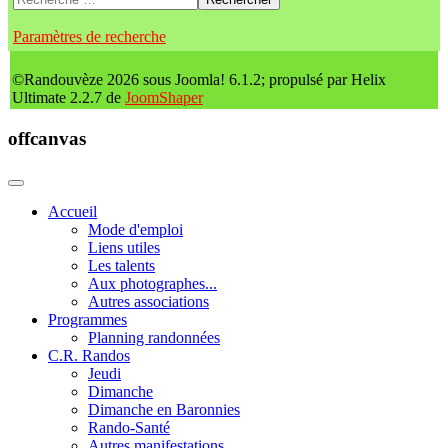
Paramètres de recherche
©Randouvèze 2026 sous Joomla! 6.1.2; propulsé par Helix
Ultimate 2.2.7 de
JoomShaper
offcanvas
Accueil
Mode d'emploi
Liens utiles
Les talents
Aux photographes...
Autres associations
Programmes
Planning randonnées
C.R. Randos
Jeudi
Dimanche
Dimanche en Baronnies
Rando-Santé
Autres manifestations