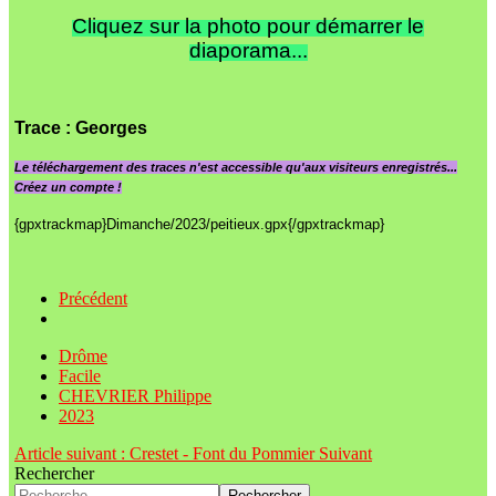
Cliquez sur la photo pour démarrer le
diaporama...
Trace
: Georges
Le
téléchargement des traces n'est accessible qu'aux visiteurs enregistrés...
Créez un compte !
{gpxtrackmap}Dimanche/2023/peitieux.gpx{/gpxtrackmap}
Précédent
Drôme
Facile
CHEVRIER Philippe
2023
Article suivant : Crestet - Font du Pommier
Suivant
Rechercher
Rechercher