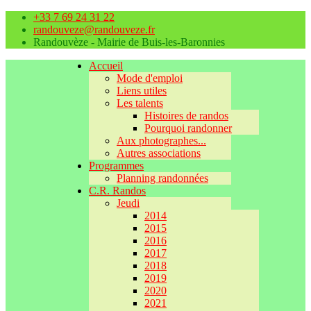
+33 7 69 24 31 22
randouveze@randouveze.fr
Randouvèze - Mairie de Buis-les-Baronnies
Accueil
Mode d'emploi
Liens utiles
Les talents
Histoires de randos
Pourquoi randonner
Aux photographes...
Autres associations
Programmes
Planning randonnées
C.R. Randos
Jeudi
2014
2015
2016
2017
2018
2019
2020
2021