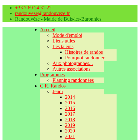
+33 7 69 24 31 22
randouveze@randouveze.fr
Randouvèze - Mairie de Buis-les-Baronnies
Accueil
Mode d'emploi
Liens utiles
Les talents
Histoires de randos
Pourquoi randonner
Aux photographes...
Autres associations
Programmes
Planning randonnées
C.R. Randos
Jeudi
2014
2015
2016
2017
2018
2019
2020
2021