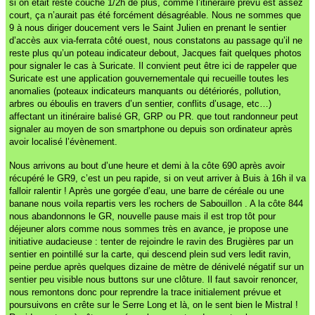
si on était resté couché 1/2h de plus, comme l’itinéraire prévu est assez
court, ça n’aurait pas été forcément désagréable. Nous ne sommes que
9 à nous diriger doucement vers le Saint Julien en prenant le sentier
d’accès aux via-ferrata côté ouest, nous constatons au passage qu’il ne
reste plus qu’un poteau indicateur debout, Jacques fait quelques photos
pour signaler le cas à Suricate. Il convient peut être ici de rappeler que
Suricate est une application gouvernementale qui recueille toutes les
anomalies (poteaux indicateurs manquants ou détériorés, pollution,
arbres ou éboulis en travers d’un sentier, conflits d’usage, etc…)
affectant un itinéraire balisé GR, GRP ou PR. que tout randonneur peut
signaler au moyen de son smartphone ou depuis son ordinateur après
avoir localisé l’évènement.
Nous arrivons au bout d’une heure et demi à la côte 690 après avoir
récupéré le GR9, c’est un peu rapide, si on veut arriver à Buis à 16h il va
falloir ralentir ! Après une gorgée d’eau, une barre de céréale ou une
banane nous voila repartis vers les rochers de Sabouillon . A la côte 844
nous abandonnons le GR, nouvelle pause mais il est trop tôt pour
déjeuner alors comme nous sommes très en avance, je propose une
initiative audacieuse : tenter de rejoindre le ravin des Brugières par un
sentier en pointillé sur la carte, qui descend plein sud vers ledit ravin,
peine perdue après quelques dizaine de mètre de dénivelé négatif sur un
sentier peu visible nous buttons sur une clôture. Il faut savoir renoncer,
nous remontons donc pour reprendre la trace initialement prévue et
poursuivons en crête sur le Serre Long et là, on le sent bien le Mistral !