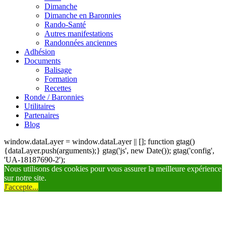
Dimanche
Dimanche en Baronnies
Rando-Santé
Autres manifestations
Randonnées anciennes
Adhésion
Documents
Balisage
Formation
Recettes
Ronde / Baronnies
Utilitaires
Partenaires
Blog
window.dataLayer = window.dataLayer || []; function gtag()
{dataLayer.push(arguments);} gtag('js', new Date()); gtag('config',
'UA-18187690-2');
Nous utilisons des cookies pour vous assurer la meilleure expérience
sur notre site.
J'accepte...