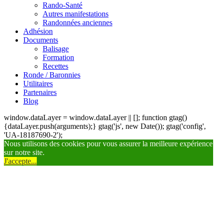
Rando-Santé
Autres manifestations
Randonnées anciennes
Adhésion
Documents
Balisage
Formation
Recettes
Ronde / Baronnies
Utilitaires
Partenaires
Blog
window.dataLayer = window.dataLayer || []; function gtag()
{dataLayer.push(arguments);} gtag('js', new Date()); gtag('config',
'UA-18187690-2');
Nous utilisons des cookies pour vous assurer la meilleure expérience
sur notre site.
J'accepte...