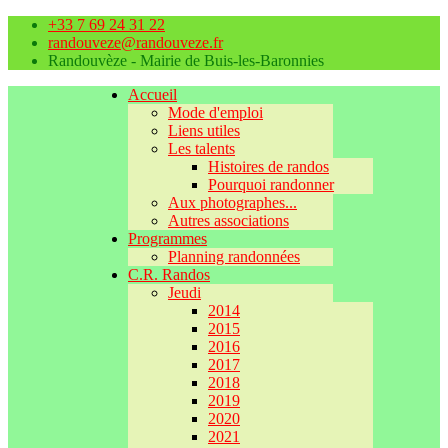
+33 7 69 24 31 22
randouveze@randouveze.fr
Randouvèze - Mairie de Buis-les-Baronnies
Accueil
Mode d'emploi
Liens utiles
Les talents
Histoires de randos
Pourquoi randonner
Aux photographes...
Autres associations
Programmes
Planning randonnées
C.R. Randos
Jeudi
2014
2015
2016
2017
2018
2019
2020
2021