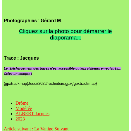
Photographies : Gérard M.
Cliquez sur la photo pour démarrer le
diaporama...
Trace
: Jacques
Le
téléchargement des traces n'est accessible qu'aux visiteurs enregistrés...
Créez un compte !
{gpxtrackmap}Jeudi/2023/rochedoie.gpx{/gpxtrackmap}
Drôme
Modérée
ALBERT Jacques
2023
Article suivant : La Vanige
Suivant