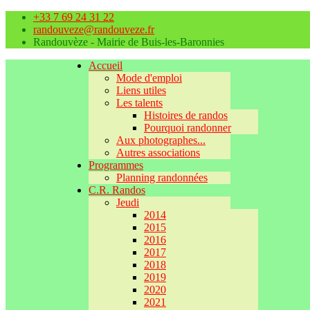
+33 7 69 24 31 22
randouveze@randouveze.fr
Randouvèze - Mairie de Buis-les-Baronnies
Accueil
Mode d'emploi
Liens utiles
Les talents
Histoires de randos
Pourquoi randonner
Aux photographes...
Autres associations
Programmes
Planning randonnées
C.R. Randos
Jeudi
2014
2015
2016
2017
2018
2019
2020
2021