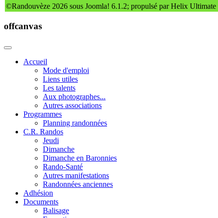
©Randouvèze 2026 sous Joomla! 6.1.2; propulsé par Helix Ultimate
offcanvas
Accueil
Mode d'emploi
Liens utiles
Les talents
Aux photographes...
Autres associations
Programmes
Planning randonnées
C.R. Randos
Jeudi
Dimanche
Dimanche en Baronnies
Rando-Santé
Autres manifestations
Randonnées anciennes
Adhésion
Documents
Balisage