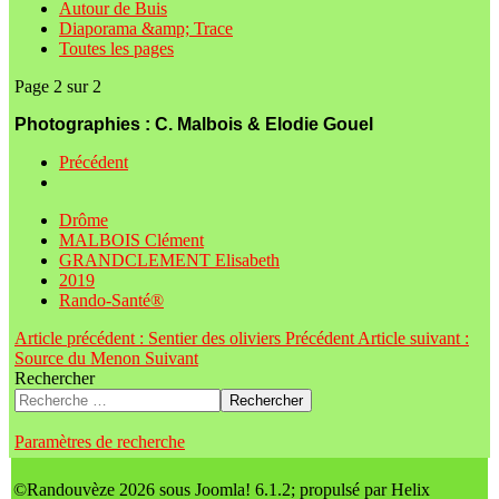
Autour de Buis
Diaporama &amp; Trace
Toutes les pages
Page 2 sur 2
Photographies : C. Malbois & Elodie Gouel
Précédent
Drôme
MALBOIS Clément
GRANDCLEMENT Elisabeth
2019
Rando-Santé®
Article précédent : Sentier des oliviers
Précédent
Article suivant :
Source du Menon
Suivant
Rechercher
Rechercher
Paramètres de recherche
©Randouvèze 2026 sous Joomla! 6.1.2; propulsé par Helix