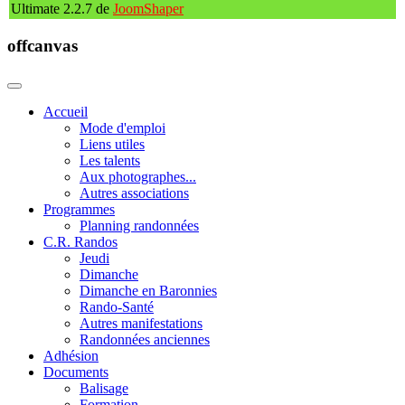
Ultimate 2.2.7 de
JoomShaper
offcanvas
Accueil
Mode d'emploi
Liens utiles
Les talents
Aux photographes...
Autres associations
Programmes
Planning randonnées
C.R. Randos
Jeudi
Dimanche
Dimanche en Baronnies
Rando-Santé
Autres manifestations
Randonnées anciennes
Adhésion
Documents
Balisage
Formation