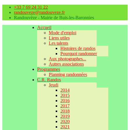
+33 7 69 24 31 22
randouveze@randouveze.fr
Randouvèze - Mairie de Buis-les-Baronnies
Accueil
Mode d'emploi
Liens utiles
Les talents
Histoires de randos
Pourquoi randonner
Aux photographes...
Autres associations
Programmes
Planning randonnées
C.R. Randos
Jeudi
2014
2015
2016
2017
2018
2019
2020
2021