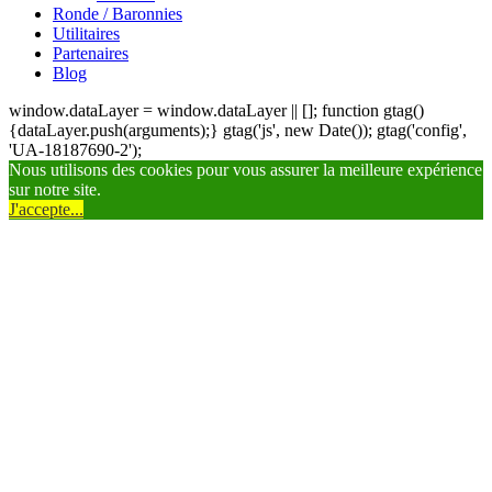
Ronde / Baronnies
Utilitaires
Partenaires
Blog
window.dataLayer = window.dataLayer || []; function gtag()
{dataLayer.push(arguments);} gtag('js', new Date()); gtag('config',
'UA-18187690-2');
Nous utilisons des cookies pour vous assurer la meilleure expérience
sur notre site.
J'accepte...