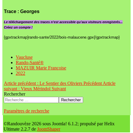
Trace
: Georges
Le
téléchargement des traces n'est accessible qu'aux visiteurs enregistrés...
Créez un compte !
{gpxtrackmap}rando-sante/2022/bois-malaucene.gpx{/gpxtrackmap}
Vaucluse
Rando-Santé®
MAZUIR Marie Françoise
2022
Article précédent : Le Sentier des Oliviers
Précédent
Article
suivant : Vieux Mérindol
Suivant
Rechercher
Rechercher
Paramètres de recherche
©Randouvèze 2026 sous Joomla! 6.1.2; propulsé par Helix
Ultimate 2.2.7 de
JoomShaper