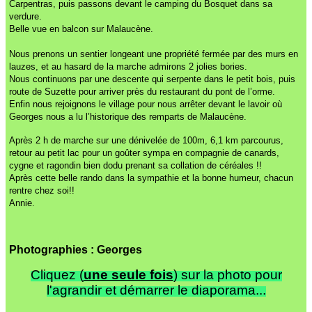
Carpentras, puis passons devant le camping du Bosquet dans sa
verdure.
Belle vue en balcon sur Malaucène.
Nous prenons un sentier longeant une propriété fermée par des murs en
lauzes, et au hasard de la marche admirons 2 jolies bories.
Nous continuons par une descente qui serpente dans le petit bois, puis
route de Suzette pour arriver près du restaurant du pont de l’orme.
Enfin nous rejoignons le village pour nous arrêter devant le lavoir où
Georges nous a lu l’historique des remparts de Malaucène.
Après 2 h de marche sur une dénivelée de 100m, 6,1 km parcourus,
retour au petit lac pour un goûter sympa en compagnie de canards,
cygne et ragondin bien dodu prenant sa collation de céréales !!
Après cette belle rando dans la sympathie et la bonne humeur, chacun
rentre chez soi!!
Annie.
Photographies : Georges
Cliquez (
une seule fois
) sur la photo pour
l'agrandir et démarrer le diaporama...