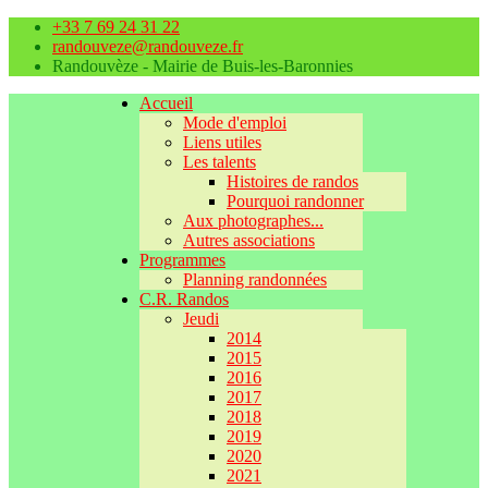
+33 7 69 24 31 22
randouveze@randouveze.fr
Randouvèze - Mairie de Buis-les-Baronnies
Accueil
Mode d'emploi
Liens utiles
Les talents
Histoires de randos
Pourquoi randonner
Aux photographes...
Autres associations
Programmes
Planning randonnées
C.R. Randos
Jeudi
2014
2015
2016
2017
2018
2019
2020
2021