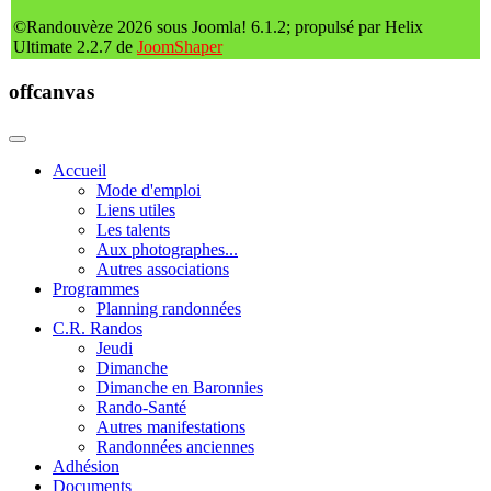
©Randouvèze 2026 sous Joomla! 6.1.2; propulsé par Helix
Ultimate 2.2.7 de
JoomShaper
offcanvas
Accueil
Mode d'emploi
Liens utiles
Les talents
Aux photographes...
Autres associations
Programmes
Planning randonnées
C.R. Randos
Jeudi
Dimanche
Dimanche en Baronnies
Rando-Santé
Autres manifestations
Randonnées anciennes
Adhésion
Documents