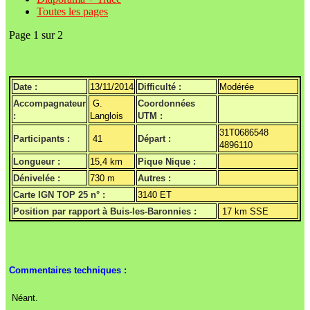
Toutes les pages
Page 1 sur 2
Date :
13/11/2014
Difficulté :
Modérée
Accompagnateur
G.
Coordonnées
:
Langlois
UTM :
31T0686548
Participants :
41
Départ :
4896110
Longueur :
15,4 km
Pique Nique :
Dénivelée :
730 m
Autres :
Carte IGN TOP 25 n° :
3140 ET
Position par rapport à Buis-les-Baronnies :
17 km SSE
Commentaires techniques :
Néant.