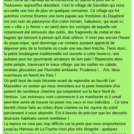
Toulourenc aujourd'hui abondant, c'est le village de Savoillan qui nous
accueille une fois de plus en quelques semaines. Ce village qui fut
autrefois comme Brantes une terre papale aux frontières du Dauphiné
tire son nom du patronyme d'un colon romain, Sabuleius, qui avait ici
une « villa » (« ferme » en latin) dans les vestiges de laquelle ont
notamment été retrouvés des outils, des fragments de métal et des
bagues qui laissent à penser qu'il était orfèvre. Il n'est pas encore l'heure
du pique-nique, quel dommage car certains auraient apprécié de
déjeuner près de la fontaine où coule une eau bien fraîche. Tiens donc,
la petite boulangerie traditionnelle est ouverte à cette heure-ci, une
aubaine pour les gourmands amateurs de bon pain ! Reprenons donc
notre périple, traversant le vieux village, par les ruelles en calade
rendues glissantes par l'humidité ambiante. Prudence !... Aïe, deux
marcheurs en feront les frais !
Un petit bout de route bitumée avant de reprendre au lieu-dit Les
Masselles un sentier qui nous remontera sur la piste forestière d'où
partent de nombreux chemins qui serpentent sur la face Nord du
Ventoux. Les estomacs vont commencer à se manifester et il serait
peut-être avisé de trouver où poser nos sacs et nos individus... Ce sera
bientôt chose faite au milieu d'une clairière où les rayons du soleil
parviennent à nous atteindre. Est-il besoin de préciser que les desserts
douceurs habituels seront nombreux !
La reprise ne sera pas trop difficile car la piste que nous emprunterons
jusqu'au Hameau de La Frache n'est plus très éloignée : quelques