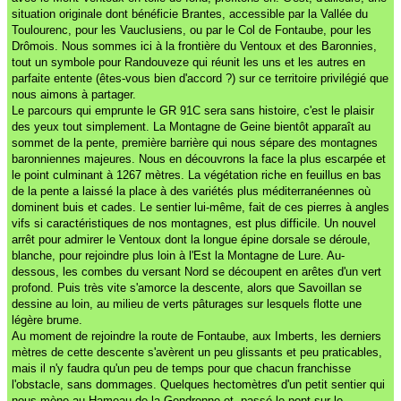
situation originale dont bénéficie Brantes, accessible par la Vallée du
Toulourenc, pour les Vauclusiens, ou par le Col de Fontaube, pour les
Drômois. Nous sommes ici à la frontière du Ventoux et des Baronnies,
tout un symbole pour Randouveze qui réunit les uns et les autres en
parfaite entente (êtes-vous bien d'accord ?) sur ce territoire privilégié que
nous aimons à partager.
Le parcours qui emprunte le GR 91C sera sans histoire, c'est le plaisir
des yeux tout simplement. La Montagne de Geine bientôt apparaît au
sommet de la pente, première barrière qui nous sépare des montagnes
baronniennes majeures. Nous en découvrons la face la plus escarpée et
le point culminant à 1267 mètres. La végétation riche en feuillus en bas
de la pente a laissé la place à des variétés plus méditerranéennes où
dominent buis et cades. Le sentier lui-même, fait de ces pierres à angles
vifs si caractéristiques de nos montagnes, est plus difficile. Un nouvel
arrêt pour admirer le Ventoux dont la longue épine dorsale se déroule,
blanche, pour rejoindre plus loin à l'Est la Montagne de Lure. Au-
dessous, les combes du versant Nord se découpent en arêtes d'un vert
profond. Puis très vite s'amorce la descente, alors que Savoillan se
dessine au loin, au milieu de verts pâturages sur lesquels flotte une
légère brume.
Au moment de rejoindre la route de Fontaube, aux Imberts, les derniers
mètres de cette descente s'avèrent un peu glissants et peu praticables,
mais il n'y faudra qu'un peu de temps pour que chacun franchisse
l'obstacle, sans dommages. Quelques hectomètres d'un petit sentier qui
nous mène au Hameau de la Gendronne et, passé le pont sur le