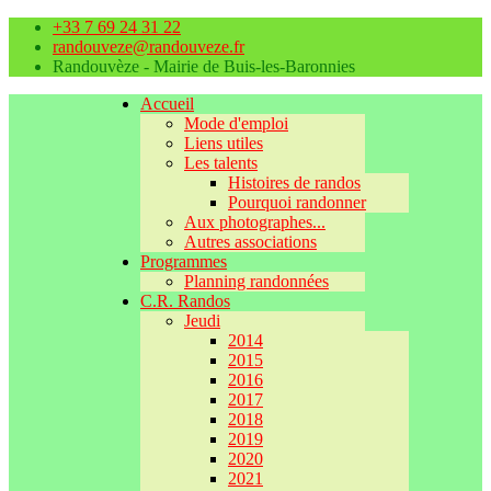
+33 7 69 24 31 22
randouveze@randouveze.fr
Randouvèze - Mairie de Buis-les-Baronnies
Accueil
Mode d'emploi
Liens utiles
Les talents
Histoires de randos
Pourquoi randonner
Aux photographes...
Autres associations
Programmes
Planning randonnées
C.R. Randos
Jeudi
2014
2015
2016
2017
2018
2019
2020
2021