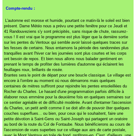
Compte-rendu :
L'automne est morose et humide, pourtant ce matin-là le soleil est bien
présent. Dame Météo nous a prévu une petite fenêtre pour ce Jeudi et
41 Randouveziens s'y sont précipités, sans risque de chute, rassurez-
vous ! Il est vrai que le programme est plus léger que la dernière sortie
sur les pentes du Ventoux qui semble avoir laissé quelques traces sur
les fesses de certains. Nous entamons la période des randonnées plus
tranquilles avant l'hiver car les journées sont plus courtes et les corps
ont besoin de repos. Et bien nous allons nous balader gentiment en
prenant le temps de profiter des lumières d'automne qui éclairent les
feuillages roux, brillants de rosée.
Brantes sera le point de départ pour une boucle classique. Le village est
encore à l'ombre au moment où nous démarrons mais quelques
centaines de mètres suffiront pour rejoindre les pentes ensoleillées du
Rocher du Charles. Le hasard d'une programmation parfois difficile à
élaborer nous emmène pour la deuxième fois en quelques semaines sur
ce sentier agréable et de difficulté modérée. Avant d'entamer l'ascension
du Charles, un petit arrêt comme il se doit afin de pouvoir ôter quelques
couches superflues... ou bien, pour ceux qui le souhaitent, faire une
petite dévotion à Saint-Gens ou Saint-Joseph qui partagent un oratoire
au bord de la route du Col de Fontaube. Nous bénéficierons au cours de
l'ascension de vues superbes sur ce village aux airs de carte postale,
avec le Mont Ventoux en toile de fond, profitons-en. C'est, d'ailleurs, une