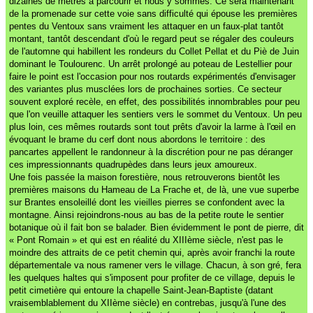
dizaines de mètres à parcourir et nous y sommes. Ce sera maintenant
de la promenade sur cette voie sans difficulté qui épouse les premières
pentes du Ventoux sans vraiment les attaquer en un faux-plat tantôt
montant, tantôt descendant d'où le regard peut se régaler des couleurs
de l'automne qui habillent les rondeurs du Collet Pellat et du Piè de Juin
dominant le Toulourenc. Un arrêt prolongé au poteau de Lestellier pour
faire le point est l'occasion pour nos routards expérimentés d'envisager
des variantes plus musclées lors de prochaines sorties. Ce secteur
souvent exploré recèle, en effet, des possibilités innombrables pour peu
que l'on veuille attaquer les sentiers vers le sommet du Ventoux. Un peu
plus loin, ces mêmes routards sont tout prêts d'avoir la larme à l'œil en
évoquant le brame du cerf dont nous abordons le territoire : des
pancartes appellent le randonneur à la discrétion pour ne pas déranger
ces impressionnants quadrupèdes dans leurs jeux amoureux.
Une fois passée la maison forestière, nous retrouverons bientôt les
premières maisons du Hameau de La Frache et, de là, une vue superbe
sur Brantes ensoleillé dont les vieilles pierres se confondent avec la
montagne. Ainsi rejoindrons-nous au bas de la petite route le sentier
botanique où il fait bon se balader. Bien évidemment le pont de pierre, dit
« Pont Romain » et qui est en réalité du XIIIème siècle, n'est pas le
moindre des attraits de ce petit chemin qui, après avoir franchi la route
départementale va nous ramener vers le village. Chacun, à son gré, fera
les quelques haltes qui s'imposent pour profiter de ce village, depuis le
petit cimetière qui entoure la chapelle Saint-Jean-Baptiste (datant
vraisemblablement du XIIème siècle) en contrebas, jusqu'à l'une des