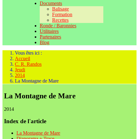
Documents
Balisage
Formation
Recettes
Ronde / Baronnies
Utilitaires
Partenaires
Blog
Vous êtes ici :
Accueil
C. R. Randos
Jeudi
2014
La Montagne de Mare
La Montagne de Mare
2014
Index de l'article
La Montagne de Mare
Diaporama + Trace