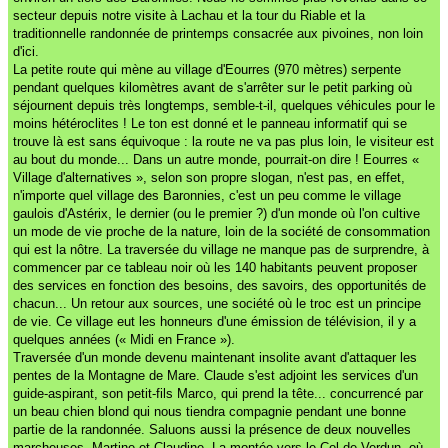
secteur depuis notre visite à Lachau et la tour du Riable et la
traditionnelle randonnée de printemps consacrée aux pivoines, non loin
d'ici.
La petite route qui mène au village d'Eourres (970 mètres) serpente
pendant quelques kilomètres avant de s'arrêter sur le petit parking où
séjournent depuis très longtemps, semble-t-il, quelques véhicules pour le
moins hétéroclites ! Le ton est donné et le panneau informatif qui se
trouve là est sans équivoque : la route ne va pas plus loin, le visiteur est
au bout du monde... Dans un autre monde, pourrait-on dire ! Eourres «
Village d'alternatives », selon son propre slogan, n'est pas, en effet,
n'importe quel village des Baronnies, c'est un peu comme le village
gaulois d'Astérix, le dernier (ou le premier ?) d'un monde où l'on cultive
un mode de vie proche de la nature, loin de la société de consommation
qui est la nôtre. La traversée du village ne manque pas de surprendre, à
commencer par ce tableau noir où les 140 habitants peuvent proposer
des services en fonction des besoins, des savoirs, des opportunités de
chacun... Un retour aux sources, une société où le troc est un principe
de vie. Ce village eut les honneurs d'une émission de télévision, il y a
quelques années (« Midi en France »).
Traversée d'un monde devenu maintenant insolite avant d'attaquer les
pentes de la Montagne de Mare. Claude s'est adjoint les services d'un
guide-aspirant, son petit-fils Marco, qui prend la tête... concurrencé par
un beau chien blond qui nous tiendra compagnie pendant une bonne
partie de la randonnée. Saluons aussi la présence de deux nouvelles
marcheuses, Martine et Claudine. La montée vers le Col de Verdun, où