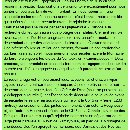
Jean en est tout ému, gageons qu'il saura une fois de plus en faire
ressortir la beauté. Nous quittons ce promontoire exceptionnel pour nous
abriter un peu plus loin du vent mordant. En nous retournant, une
silhouette isolée se découpe au sommet : c'est Francis notre serre-file
qui a dégusté seul le spectacle avant de rejoindre le groupe.
Mais n'est-il pas l'heure de penser au pique-nique ? Partons à la
recherche du lieu qui saura nous protéger des rafales. Clément semble
avoir sa petite idée. Nous progresserons ainsi en crête, montant et
descendant au gré des ondulations du terrain et... Ô divine surprise !
Une brèche s'ouvre au milieu des rochers, formant un abri confortable
où, bien assis au soleil, nous pourrons nous régaler face à la Montagne
de Lure, prolongeant les crêtes du Ventoux, en « Cinémascope ». Détail
précieux, une farandole de desserts terminera les agapes en douceur. La
journée est déjà bien gagnée et ce qu'il reste à parcourir ne sera qu'un
bonus !
Le redémarrage est un peu anarchique, avouons le, et chacun repart
joyeux, nez au vent car il souffle toujours à peine sortis de notre abri. La
descente dans la prairie, face à la Crête de l'Âne (nous ne pouvons pas
y échapper aujourd'hui), est l'occasion de découvrir la belle vallée avant
de rejoindre le sentier en sous-bois qui rejoint le Col Saint-Pierre (1288
mètres), au croisement des pistes qui mènent, d'un coté, à Rougnouse
et, de l'autre, à Eourres et où passe le GRP de la Grande Traversée des
Préalpes. Il ne reste plus qu'à rejoindre notre point de départ par cette
large piste parallèle au Ravin de Ramayouse, au pied de la Montagne de
chanteduc, d'où l'on aperçoit les hameaux des Damias et des Peyres.