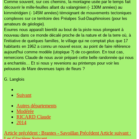
Comme souvent, sur ces chemins, la montagne usée par le temps fait
découvrir le mille-feuilles allant du valanginien (- 130M années) au
kimméridgien (- 145M années) témoignant de mouvements tectoniques
complexes sur ce territoire des Préalpes Sud-Dauphinoises (pour les
amateurs de géologie).
Eourres nous apparaît bientôt au bout de la piste nous plongeant à
nouveau dans ce monde décalé proche de la nature et de la terre où, à
l'initiative de quelques familles, le village qui ne comptait plus que 17
habitants en 1962 a connu un nouvel essor, au point de faire référence
aujourd'hui comme modèle (utopique ?) de co-gestion. En tout cas,
remercions Claude de nous avoir préparé cette belle randonnée qui nous
a enchantés... Et si nous y revenions au printemps pour voir les
pelouses de Mare devenues tapis de fleurs ?
G. Langlois
Suivant
Autres départements
Modérée
RICARD Claude
2014
Article précédent : Brantes - Savoillan
Précédent
Article suivant :
Les Glacières
Suivant