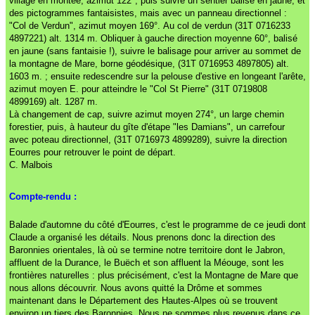
village en montée, azimut 122°, puis suivre un sentier balisé en jaune, et
des pictogrammes fantaisistes, mais avec un panneau directionnel :
"Col de Verdun", azimut moyen 169°.
Au col de verdun (31T 0716233
4897221) alt. 1314 m. Obliquer à gauche direction moyenne 60°, balisé
en jaune (sans fantaisie !), suivre le balisage pour arriver au sommet de
la montagne de Mare, borne géodésique, (31T 0716953 4897805) alt.
1603 m. ; ensuite redescendre sur la pelouse d'estive en longeant l'arête,
azimut moyen E. pour atteindre le "Col St Pierre" (31T 0719808
4899169) alt. 1287 m.
Là changement de cap, suivre azimut moyen 274°, un large chemin
forestier, puis, à hauteur du gîte d'étape "les Damians", un carrefour
avec poteau directionnel, (31T 0716973 4899289), suivre la direction
Eourres pour retrouver le point de départ.
C. Malbois
Compte-rendu :
Balade d'automne du côté d'Eourres, c'est le programme de ce jeudi dont
Claude a organisé les détails. Nous prenons donc la direction des
Baronnies orientales, là où se termine notre territoire dont le Jabron,
affluent de la Durance, le Buëch et son affluent la Méouge, sont les
frontières naturelles : plus précisément, c'est la Montagne de Mare que
nous allons découvrir. Nous avons quitté la Drôme et sommes
maintenant dans le Département des Hautes-Alpes où se trouvent
environ un tiers des Baronnies. Nous ne sommes plus revenus dans ce