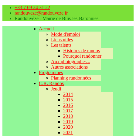
+33 7 69 24 31 22
randouveze@randouveze.fr
Randouvèze - Mairie de Buis-les-Baronnies
Accueil
Mode d'emploi
Liens utiles
Les talents
Histoires de randos
Pourquoi randonner
Aux photographes...
Autres associations
Programmes
Planning randonnées
C.R. Randos
Jeudi
2014
2015
2016
2017
2018
2019
2020
2021