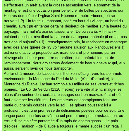
s'effectuera un arrêt avant la grosse ascension vers le sommet de la
montagne, est une occasion pour bénéficier de belles perspectives sur
Eourres dominé par l'Eglise Saint-Etienne (et notre Etienne, où se
trouve-t-il ?). Un fauteuil imposant, posé en haut du village, au bord du
chemin, aurait pu en tenter certains désireux de méditer sur la beauté du
paysage, mais nul n'a osé se laisser aller. De puissants « hi-han »
éclatent soudain, réveillant la nature de sa torpeur matinale (il ne fait pas
très chaud aujourd'hui !) : renseignement pris, la randonnée en montagne
avec des ânes (prière de n'y voir aucune allusion aux Randouveziens !)
est ici une activité proposée aux marcheurs et promeneurs par un
élevage afin de leur permettre de profiter plus confortablement de
l'environnement. Nous croiserons également de beaux chevaux qui, eux
aussi, seraient ravis de nous transporter.
Au fur et à mesure de l'ascension, l'horizon s'élargit vers les sommets
environnants : la Montagne du Pied du Mulet (c'est d'actualité), la
Montagne du Riable. Lachau somnole au milieu de ses vertes et riches
prairies... Le Col de Verdun (1320 mètres) sera vite atteint, malgré les
aléas d'un sentier dont certains passages sont en mauvais état et où il
faut enjamber les clôtures. Les amateurs de champignons font une
partie du chemin courbés vers le sol : les grisets poussent ici à
profusion, c'est une promesse de délicieuses poêlées pour ce soir. Une
longue pause une fois arrivés au col permet une petite restauration, au
cœur d'une clairière parsemée d'un tapis de champignons... Le pain
d'épices « maison » de Claude a toujours le même succès : un régal !