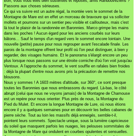
Bon, vous vous êtes bien sustentés et reposés, amis Randouveziens ?
Passons aux choses sérieuses.
Ce qui va suivre est un autre régal, la montée vers le sommet de la
Montagne de Mare est en effet un morceau de bravoure qui va solliciter
mollets et poumons sur un sentier peu visible et caillouteux, mais c'est
là tout le plaisir de la randonnée en Baronnies. Marco grimpe les mains
dans les poches ! Aucun égard pour les anciens courbés sur leurs
bâtons... Sauf le temps d'un regard vers le sommet encore lointain. Une
nouvelle (petite) pause pour nous regrouper avant l'escalade finale. Les
parois de la montagne offrent leur profil où l'on peut distinguer, à bien y
regarder, des visages humains. Et le panorama s'élargit encore un peu
plus lorsque nous passons sur une étroite corniche d'où l'on voit jusqu'au
Ventoux. A l'approche du sommet, le vent souffle en rafales bien froides
: déjà la plupart d'entre nous avons pris la précaution de remettre nos
blousons.
Nous y sommes ! A 1603 mètres d'altitude, sur 360°, ce sont presque
toutes les Baronnies que nous embrassons du regard. Là-bas, le côté
abrupt (celui que nous ne voyons jamais) de la Montagne de Chamouse
est un repère pour nous orienter. Plus près de nous, la Montagne du
Pied du Mulet. Et encore la longue Montagne de Lure, où nous étions
encore il y a quelques semaines pour en découvrir les belles cabanes de
pierre sèche. Tout au loin les massifs déjà enneigés, semble-t-il,
pointent leurs sommets. Spectacle unique, sous la lumière capricieuse
du soleil que masquent parfois les nuages, les pelouses sommitales de
la Montagne de Mare qui ondulent en courbes opulentes et sensuelles.