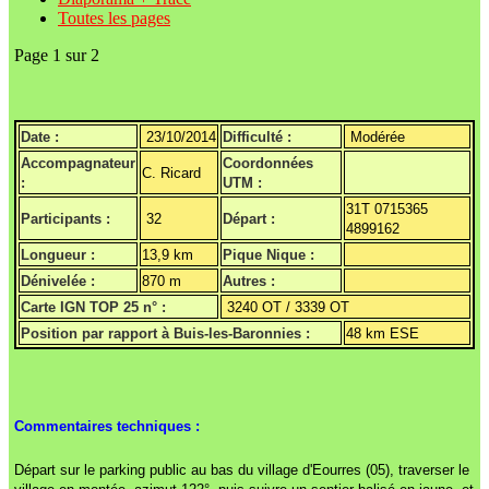
Toutes les pages
Page 1 sur 2
Date :
23/10/2014
Difficulté :
Modérée
Accompagnateur
Coordonnées
C. Ricard
:
UTM :
31T 0715365
Participants :
32
Départ :
4899162
Longueur :
13,9 km
Pique Nique :
Dénivelée :
870 m
Autres :
Carte IGN TOP 25 n° :
3240 OT / 3339 OT
Position par rapport à Buis-les-Baronnies :
48 km ESE
Commentaires techniques :
Départ sur le parking public au bas du village d'Eourres (05), traverser le