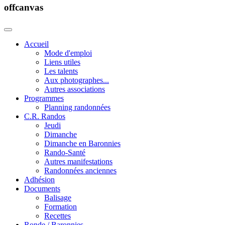
offcanvas
Accueil
Mode d'emploi
Liens utiles
Les talents
Aux photographes...
Autres associations
Programmes
Planning randonnées
C.R. Randos
Jeudi
Dimanche
Dimanche en Baronnies
Rando-Santé
Autres manifestations
Randonnées anciennes
Adhésion
Documents
Balisage
Formation
Recettes
Ronde / Baronnies