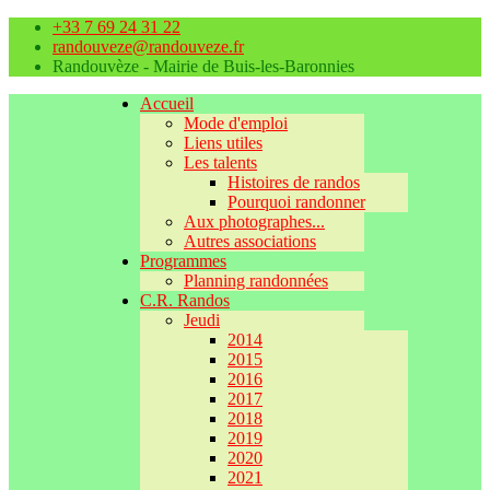
+33 7 69 24 31 22
randouveze@randouveze.fr
Randouvèze - Mairie de Buis-les-Baronnies
Accueil
Mode d'emploi
Liens utiles
Les talents
Histoires de randos
Pourquoi randonner
Aux photographes...
Autres associations
Programmes
Planning randonnées
C.R. Randos
Jeudi
2014
2015
2016
2017
2018
2019
2020
2021