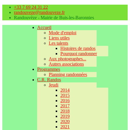
+33 7 69 24 31 22
randouveze@randouveze.fr
Randouvèze - Mairie de Buis-les-Baronnies
Accueil
Mode d'emploi
Liens utiles
Les talents
Histoires de randos
Pourquoi randonner
Aux photographes...
Autres associations
Programmes
Planning randonnées
C.R. Randos
Jeudi
2014
2015
2016
2017
2018
2019
2020
2021