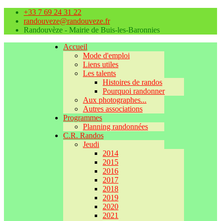
+33 7 69 24 31 22
randouveze@randouveze.fr
Randouvèze - Mairie de Buis-les-Baronnies
Accueil
Mode d'emploi
Liens utiles
Les talents
Histoires de randos
Pourquoi randonner
Aux photographes...
Autres associations
Programmes
Planning randonnées
C.R. Randos
Jeudi
2014
2015
2016
2017
2018
2019
2020
2021