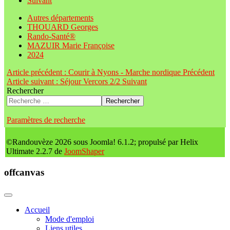
Suivant
Autres départements
THOUARD Georges
Rando-Santé®
MAZUIR Marie Françoise
2024
Article précédent : Courir à Nyons - Marche nordique
Précédent
Article suivant : Séjour Vercors 2/2
Suivant
Rechercher
Rechercher
Paramètres de recherche
©Randouvèze 2026 sous Joomla! 6.1.2; propulsé par Helix
Ultimate 2.2.7 de
JoomShaper
offcanvas
Accueil
Mode d'emploi
Liens utiles