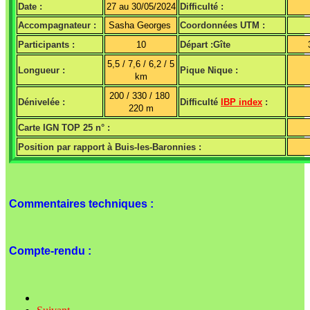
Date :
27 au 30/05/2024
Difficulté :
Accompagnateur :
Sasha Georges
Coordonnées UTM :
Participants :
10
Départ :Gîte
5,5 / 7,6 / 6,2 / 5
Longueur :
Pique Nique :
km
200 / 330 / 180
Dénivelée :
Difficulté
IBP index
:
220 m
Carte IGN TOP 25 n° :
Position par rapport à Buis-les-Baronnies :
Commentaires techniques :
Compte-rendu :