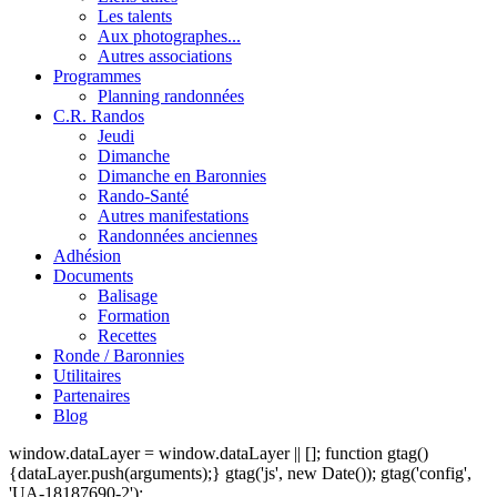
Les talents
Aux photographes...
Autres associations
Programmes
Planning randonnées
C.R. Randos
Jeudi
Dimanche
Dimanche en Baronnies
Rando-Santé
Autres manifestations
Randonnées anciennes
Adhésion
Documents
Balisage
Formation
Recettes
Ronde / Baronnies
Utilitaires
Partenaires
Blog
window.dataLayer = window.dataLayer || []; function gtag()
{dataLayer.push(arguments);} gtag('js', new Date()); gtag('config',
'UA-18187690-2');