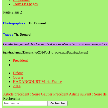
Toutes les pages
Page 2 sur 2
Photographies :
Th. Donarel
Trace :
Th. Donarel
Le téléchargement des traces n'est accessible qu'aux visiteurs enregistrés
{gpxtrackmap}Dimanche/2014/col_d_oure.gpx{/gpxtrackmap}
Précédent
Drôme
Courte
HADANCOURT Marie-France
2014
Article précédent : Serre Gautier
Précédent
Article suivant : Serre d
Rechercher
Rechercher