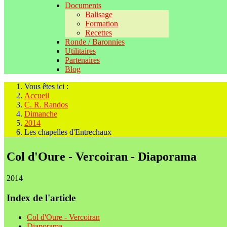
Documents
Balisage
Formation
Recettes
Ronde / Baronnies
Utilitaires
Partenaires
Blog
Vous êtes ici :
Accueil
C. R. Randos
Dimanche
2014
Les chapelles d'Entrechaux
Col d'Oure - Vercoiran - Diaporama
2014
Index de l'article
Col d'Oure - Vercoiran
Diaporama