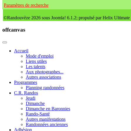
Paramètres de recherche
©Randouvèze 2026 sous Joomla! 6.1.2; propulsé par Helix Ultimate
offcanvas
Accueil
Mode d'emploi
Liens utiles
Les talents
Aux photographes...
Autres associations
Programmes
Planning randonnées
C.R. Randos
Jeudi
Dimanche
Dimanche en Baronnies
Rando-Santé
Autres manifestations
Randonnées anciennes
Adhésion