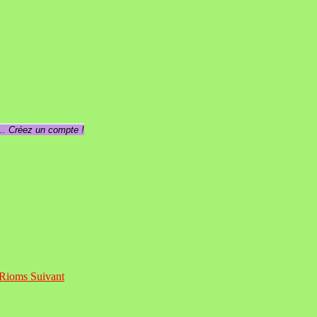
... Créez un compte !
e Rioms
Suivant