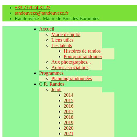
+33 7 69 24 31 22
randouveze@randouveze.fr
Randouvèze - Mairie de Buis-les-Baronnies
Accueil
Mode d'emploi
Liens utiles
Les talents
Histoires de randos
Pourquoi randonner
Aux photographes...
Autres associations
Programmes
Planning randonnées
C.R. Randos
Jeudi
2014
2015
2016
2017
2018
2019
2020
2021