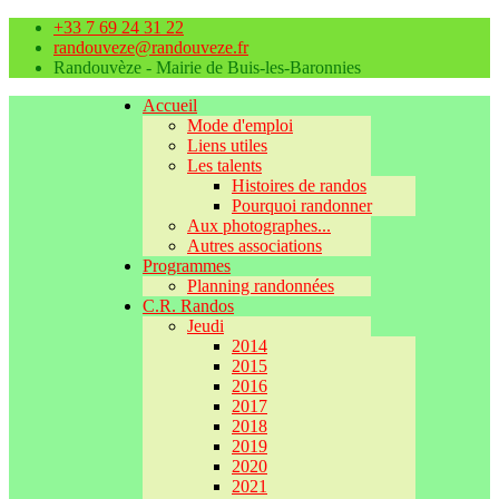
+33 7 69 24 31 22
randouveze@randouveze.fr
Randouvèze - Mairie de Buis-les-Baronnies
Accueil
Mode d'emploi
Liens utiles
Les talents
Histoires de randos
Pourquoi randonner
Aux photographes...
Autres associations
Programmes
Planning randonnées
C.R. Randos
Jeudi
2014
2015
2016
2017
2018
2019
2020
2021