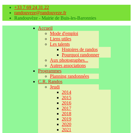
+33 7 69 24 31 22
randouveze@randouveze.fr
Randouvèze - Mairie de Buis-les-Baronnies
Accueil
Mode d'emploi
Liens utiles
Les talents
Histoires de randos
Pourquoi randonner
Aux photographes...
Autres associations
Programmes
Planning randonnées
C.R. Randos
Jeudi
2014
2015
2016
2017
2018
2019
2020
2021