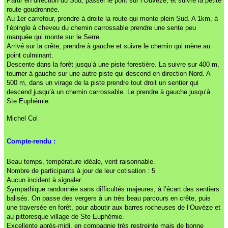
Partir en direction du Sud, passer le pont sur l’Ouvèze, et suivre la petite
route goudronnée.
Au 1er carrefour, prendre à droite la route qui monte plein Sud. A 1km, à
l’épingle à cheveu du chemin carrossable prendre une sente peu
marquée qui monte sur le Serre.
Arrivé sur la crête, prendre à gauche et suivre le chemin qui mène au
point culminant.
Descente dans la forêt jusqu’à une piste forestière. La suivre sur 400 m,
tourner à gauche sur une autre piste qui descend en direction Nord. A
500 m, dans un virage de la piste prendre tout droit un sentier qui
descend jusqu’à un chemin carrossable. Le prendre à gauche jusqu’à
Ste Euphémie.
Michel Col
Compte-rendu :
Beau temps, température idéale, vent raisonnable.
Nombre de participants à jour de leur cotisation : 5
Aucun incident à signaler.
Sympathique randonnée sans difficultés majeures, à l’écart des sentiers
balisés. On passe des vergers à un très beau parcours en crête, puis
une traversée en forêt, pour aboutir aux barres rocheuses de l’Ouvèze et
au pittoresque village de Ste Euphémie.
Excellente après-midi, en compagnie très restreinte mais de bonne