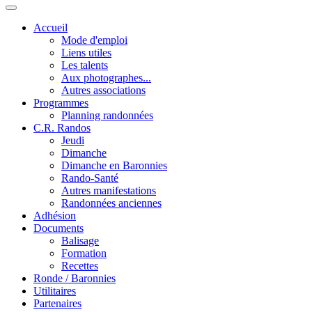
Accueil
Mode d'emploi
Liens utiles
Les talents
Aux photographes...
Autres associations
Programmes
Planning randonnées
C.R. Randos
Jeudi
Dimanche
Dimanche en Baronnies
Rando-Santé
Autres manifestations
Randonnées anciennes
Adhésion
Documents
Balisage
Formation
Recettes
Ronde / Baronnies
Utilitaires
Partenaires