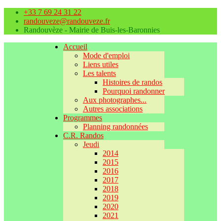
+33 7 69 24 31 22
randouveze@randouveze.fr
Randouvèze - Mairie de Buis-les-Baronnies
Accueil
Mode d'emploi
Liens utiles
Les talents
Histoires de randos
Pourquoi randonner
Aux photographes...
Autres associations
Programmes
Planning randonnées
C.R. Randos
Jeudi
2014
2015
2016
2017
2018
2019
2020
2021