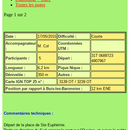
Toutes les pages
Page 1 sur 2
Date :
17/05/2015
Difficulté :
Courte
Accompagnateur
Coordonnées
M. Col
:
UTM :
31T 0689723
Participants :
5
Départ :
4907967
Longueur :
6,2 km
Pique Nique :
Dénivelée :
350 m
Autres :
Carte IGN TOP 25 n° :
3139 OT / 3239 OT
Position par rapport à Buis-les-Baronnies :
12 km ENE
Commentaires techniques :
Départ de la place de Ste Euphémie.