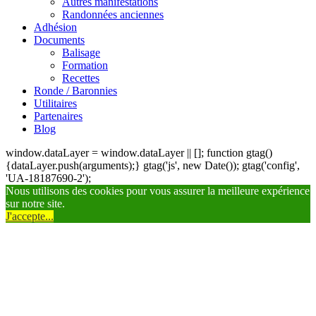
Autres manifestations
Randonnées anciennes
Adhésion
Documents
Balisage
Formation
Recettes
Ronde / Baronnies
Utilitaires
Partenaires
Blog
window.dataLayer = window.dataLayer || []; function gtag()
{dataLayer.push(arguments);} gtag('js', new Date()); gtag('config',
'UA-18187690-2');
Nous utilisons des cookies pour vous assurer la meilleure expérience
sur notre site.
J'accepte...