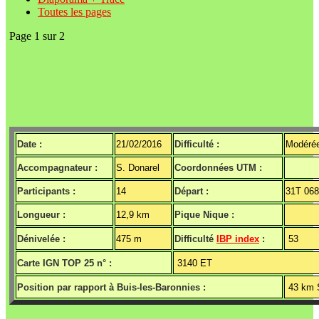
Toutes les pages
Page 1 sur 2
Date :
21/02/2016
Difficulté :
Modéré
Accompagnateur :
S. Donarel
Coordonnées UTM :
Participants :
14
Départ :
31T 06
Longueur :
12,9 km
Pique Nique :
Dénivelée :
475 m
Difficulté
IBP index
:
53
Carte IGN TOP 25 n° :
3140 ET
Position par rapport à Buis-les-Baronnies :
43 km 