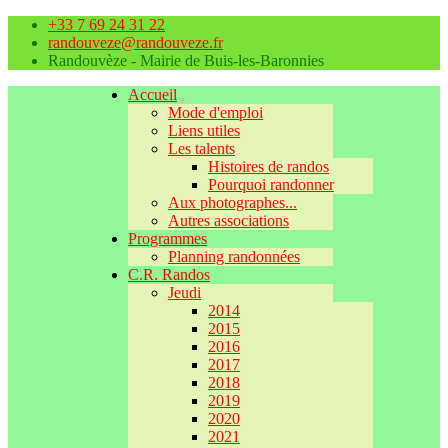
+33 7 69 24 31 22
randouveze@randouveze.fr
Randouvèze - Mairie de Buis-les-Baronnies
Accueil
Mode d'emploi
Liens utiles
Les talents
Histoires de randos
Pourquoi randonner
Aux photographes...
Autres associations
Programmes
Planning randonnées
C.R. Randos
Jeudi
2014
2015
2016
2017
2018
2019
2020
2021