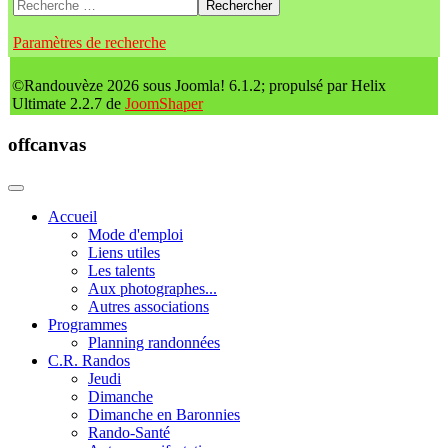
Rechercher
Paramètres de recherche
©Randouvèze 2026 sous Joomla! 6.1.2; propulsé par Helix
Ultimate 2.2.7 de
JoomShaper
offcanvas
Accueil
Mode d'emploi
Liens utiles
Les talents
Aux photographes...
Autres associations
Programmes
Planning randonnées
C.R. Randos
Jeudi
Dimanche
Dimanche en Baronnies
Rando-Santé