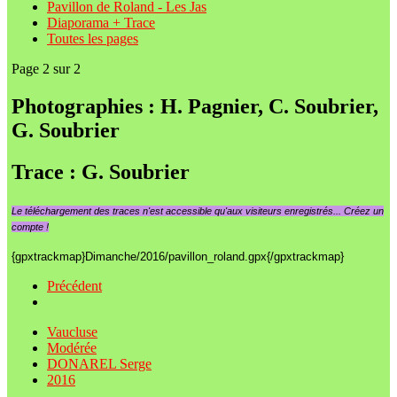
Pavillon de Roland - Les Jas
Diaporama + Trace
Toutes les pages
Page 2 sur 2
Photographies : H. Pagnier, C. Soubrier,
G. Soubrier
Trace : G. Soubrier
Le
téléchargement des traces n'est accessible qu'aux visiteurs enregistrés... Créez un
compte !
{gpxtrackmap}Dimanche/2016/pavillon_roland.gpx{/gpxtrackmap}
Précédent
Vaucluse
Modérée
DONAREL Serge
2016