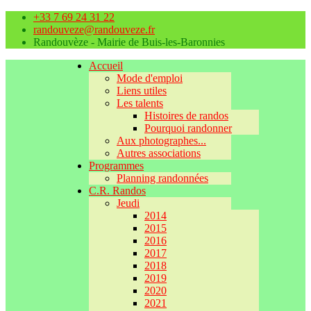
+33 7 69 24 31 22
randouveze@randouveze.fr
Randouvèze - Mairie de Buis-les-Baronnies
Accueil
Mode d'emploi
Liens utiles
Les talents
Histoires de randos
Pourquoi randonner
Aux photographes...
Autres associations
Programmes
Planning randonnées
C.R. Randos
Jeudi
2014
2015
2016
2017
2018
2019
2020
2021