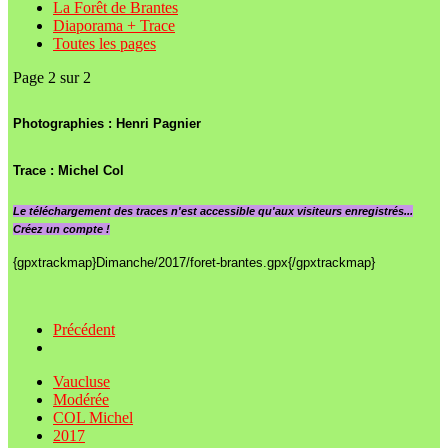
La Forêt de Brantes
Diaporama + Trace
Toutes les pages
Page 2 sur 2
Photographies : Henri Pagnier
Trace : Michel Col
Le
téléchargement des traces n'est accessible qu'aux visiteurs enregistrés...
Créez un compte !
{gpxtrackmap}Dimanche/2017/foret-brantes.gpx{/gpxtrackmap}
Précédent
Vaucluse
Modérée
COL Michel
2017