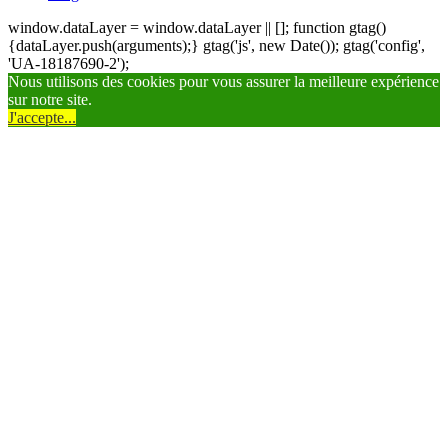
window.dataLayer = window.dataLayer || []; function gtag()
{dataLayer.push(arguments);} gtag('js', new Date()); gtag('config',
'UA-18187690-2');
Nous utilisons des cookies pour vous assurer la meilleure expérience
sur notre site.
J'accepte...