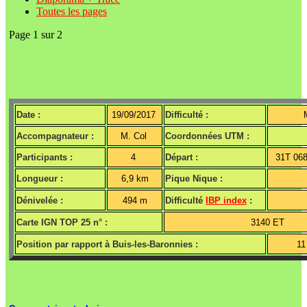
Toutes les pages
Page 1 sur 2
Date :
19/09/2017
Difficulté :
Accompagnateur :
M. Col
Coordonnées UTM :
Participants :
4
Départ :
31T 06
Longueur :
6,9 km
Pique Nique :
Dénivelée :
494 m
Difficulté
IBP index
:
Carte IGN TOP 25 n° :
3140 ET
Position par rapport à Buis-les-Baronnies :
1