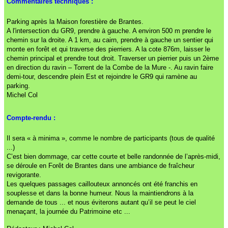
Commentaires techniques :
Parking après la Maison forestière de Brantes.
A l'intersection du GR9, prendre à gauche. A environ 500 m prendre le
chemin sur la droite. A 1 km, au cairn, prendre à gauche un sentier qui
monte en forêt et qui traverse des pierriers. A la cote 876m, laisser le
chemin principal et prendre tout droit. Traverser un pierrier puis un 2ème
en direction du ravin – Torrent de la Combe de la Mure -. Au ravin faire
demi-tour, descendre plein Est et rejoindre le GR9 qui ramène au
parking.
Michel Col
Compte-rendu :
Il sera « à minima », comme le nombre de participants (tous de qualité
...)
C’est bien dommage, car cette courte et belle randonnée de l’après-midi,
se déroule en Forêt de Brantes dans une ambiance de fraîcheur
revigorante.
Les quelques passages caillouteux annoncés ont été franchis en
souplesse et dans la bonne humeur. Nous la maintiendrons à la
demande de tous ... et nous éviterons autant qu’il se peut le ciel
menaçant, la journée du Patrimoine etc ...