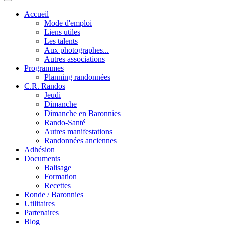
Accueil
Mode d'emploi
Liens utiles
Les talents
Aux photographes...
Autres associations
Programmes
Planning randonnées
C.R. Randos
Jeudi
Dimanche
Dimanche en Baronnies
Rando-Santé
Autres manifestations
Randonnées anciennes
Adhésion
Documents
Balisage
Formation
Recettes
Ronde / Baronnies
Utilitaires
Partenaires
Blog