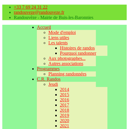
+33 7 69 24 31 22
randouveze@randouveze.fr
Randouvèze - Mairie de Buis-les-Baronnies
Accueil
Mode d'emploi
Liens utiles
Les talents
Histoires de randos
Pourquoi randonner
Aux photographes...
Autres associations
Programmes
Planning randonnées
C.R. Randos
Jeudi
2014
2015
2016
2017
2018
2019
2020
2021