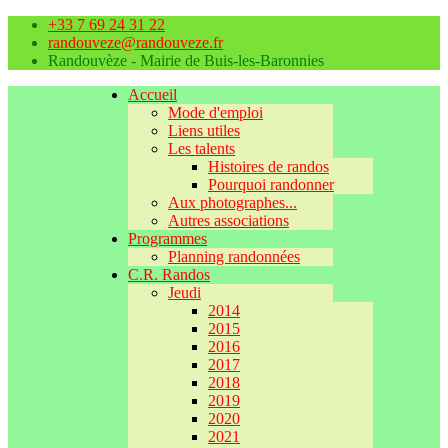
+33 7 69 24 31 22
randouveze@randouveze.fr
Randouvèze - Mairie de Buis-les-Baronnies
Accueil
Mode d'emploi
Liens utiles
Les talents
Histoires de randos
Pourquoi randonner
Aux photographes...
Autres associations
Programmes
Planning randonnées
C.R. Randos
Jeudi
2014
2015
2016
2017
2018
2019
2020
2021