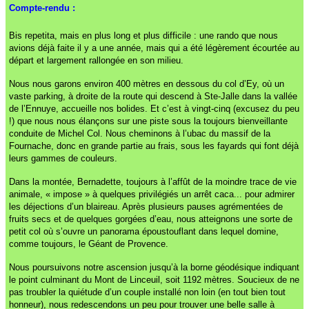
Compte-rendu :
Bis repetita, mais en plus long et plus difficile : une rando que nous
avions déjà faite il y a une année, mais qui a été légèrement écourtée au
départ et largement rallongée en son milieu.
Nous nous garons environ 400 mètres en dessous du col d’Ey, où un
vaste parking, à droite de la route qui descend à Ste-Jalle dans la vallée
de l’Ennuye, accueille nos bolides. Et c’est à vingt-cinq (excusez du peu
!) que nous nous élançons sur une piste sous la toujours bienveillante
conduite de Michel Col. Nous cheminons à l’ubac du massif de la
Fournache, donc en grande partie au frais, sous les fayards qui font déjà
leurs gammes de couleurs.
Dans la montée, Bernadette, toujours à l’affût de la moindre trace de vie
animale, « impose » à quelques privilégiés un arrêt caca... pour admirer
les déjections d’un blaireau. Après plusieurs pauses agrémentées de
fruits secs et de quelques gorgées d’eau, nous atteignons une sorte de
petit col où s’ouvre un panorama époustouflant dans lequel domine,
comme toujours, le Géant de Provence.
Nous poursuivons notre ascension jusqu’à la borne géodésique indiquant
le point culminant du Mont de Linceuil, soit 1192 mètres. Soucieux de ne
pas troubler la quiétude d’un couple installé non loin (en tout bien tout
honneur), nous redescendons un peu pour trouver une belle salle à