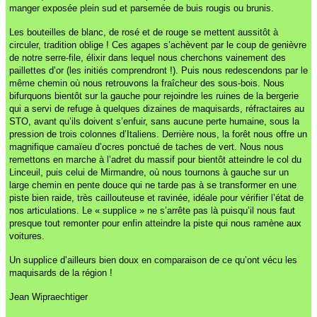
manger exposée plein sud et parsemée de buis rougis ou brunis.
Les bouteilles de blanc, de rosé et de rouge se mettent aussitôt à
circuler, tradition oblige ! Ces agapes s’achèvent par le coup de genièvre
de notre serre-file, élixir dans lequel nous cherchons vainement des
paillettes d’or (les initiés comprendront !). Puis nous redescendons par le
même chemin où nous retrouvons la fraîcheur des sous-bois. Nous
bifurquons bientôt sur la gauche pour rejoindre les ruines de la bergerie
qui a servi de refuge à quelques dizaines de maquisards, réfractaires au
STO, avant qu’ils doivent s’enfuir, sans aucune perte humaine, sous la
pression de trois colonnes d’Italiens. Derrière nous, la forêt nous offre un
magnifique camaïeu d’ocres ponctué de taches de vert. Nous nous
remettons en marche à l’adret du massif pour bientôt atteindre le col du
Linceuil, puis celui de Mirmandre, où nous tournons à gauche sur un
large chemin en pente douce qui ne tarde pas à se transformer en une
piste bien raide, très caillouteuse et ravinée, idéale pour vérifier l’état de
nos articulations. Le « supplice » ne s’arrête pas là puisqu’il nous faut
presque tout remonter pour enfin atteindre la piste qui nous ramène aux
voitures.
Un supplice d’ailleurs bien doux en comparaison de ce qu’ont vécu les
maquisards de la région !
Jean Wipraechtiger