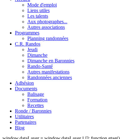
Mode d'emploi
Liens utiles
Les talents
Aux photographes...
Autres associations
Programmes
Planning randonnées
C.R. Randos
Jeudi
Dimanche
Dimanche en Baronnies
Rando-Santé
Autres manifestations
Randonnées anciennes
Adhésion
Documents
Balisage
Formation
Recettes
Ronde / Baronnies
Utilitaires
Partenaires
Blog
window.dataLayer = window.dataLayer || []; function gtag()