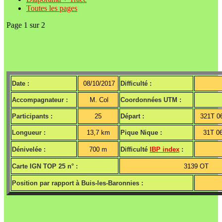
Toutes les pages
Page 1 sur 2
Date :
08/10/2017
Difficulté :
Accompagnateur :
M. Col
Coordonnées UTM :
Participants :
25
Départ :
321T 0
Longueur :
13,7 km
Pique Nique :
31T 06
Dénivelée :
700 m
Difficulté
IBP index
:
Carte IGN TOP 25 n° :
3139 OT
Position par rapport à Buis-les-Baronnies :