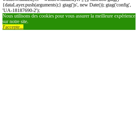
{dataLayer.push(arguments);} gtag('js', new Date()); gtag('config',
'UA-18187690-2');
Nous utilisons des cookies pour vous assurer la meilleure expérience
sur notre site.
J'accepte...