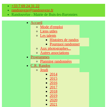
+33 7 69 24 31 22
randouveze@randouveze.fr
Randouvèze - Mairie de Buis-les-Baronnies
Accueil
Mode d'emploi
Liens utiles
Les talents
Histoires de randos
Pourquoi randonner
Aux photographes...
Autres associations
Programmes
Planning randonnées
C.R. Randos
Jeudi
2014
2015
2016
2017
2018
2019
2020
2021