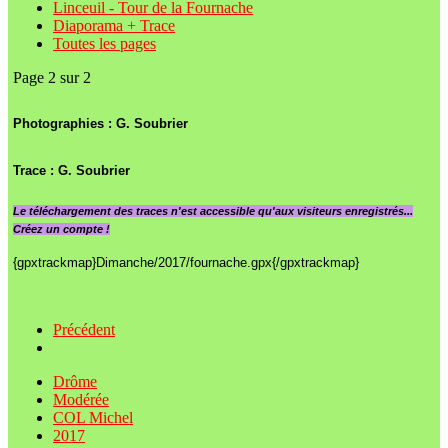
Linceuil - Tour de la Fournache
Diaporama + Trace
Toutes les pages
Page 2 sur 2
Photographies : G. Soubrier
Trace : G. Soubrier
Le
téléchargement des traces n'est accessible qu'aux visiteurs enregistrés...
Créez un compte !
{gpxtrackmap}Dimanche/2017/fournache.gpx{/gpxtrackmap}
Précédent
Drôme
Modérée
COL Michel
2017