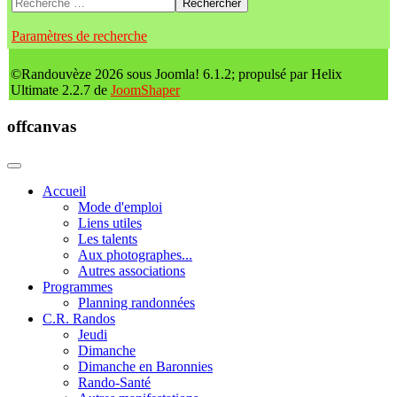
Rechercher
Paramètres de recherche
©Randouvèze 2026 sous Joomla! 6.1.2; propulsé par Helix
Ultimate 2.2.7 de
JoomShaper
offcanvas
Accueil
Mode d'emploi
Liens utiles
Les talents
Aux photographes...
Autres associations
Programmes
Planning randonnées
C.R. Randos
Jeudi
Dimanche
Dimanche en Baronnies
Rando-Santé