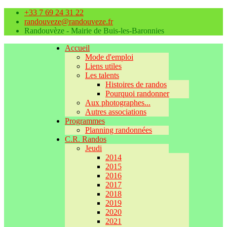
+33 7 69 24 31 22
randouveze@randouveze.fr
Randouvèze - Mairie de Buis-les-Baronnies
Accueil
Mode d'emploi
Liens utiles
Les talents
Histoires de randos
Pourquoi randonner
Aux photographes...
Autres associations
Programmes
Planning randonnées
C.R. Randos
Jeudi
2014
2015
2016
2017
2018
2019
2020
2021