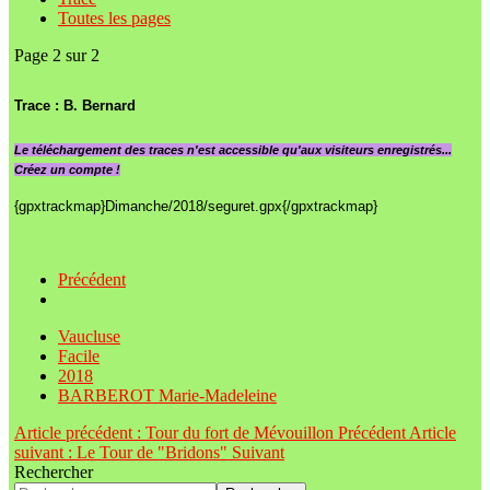
Toutes les pages
Page 2 sur 2
Trace : B. Bernard
Le
téléchargement des traces n'est accessible qu'aux visiteurs enregistrés...
Créez un compte !
{gpxtrackmap}Dimanche/2018/seguret.gpx{/gpxtrackmap}
Précédent
Vaucluse
Facile
2018
BARBEROT Marie-Madeleine
Article précédent : Tour du fort de Mévouillon
Précédent
Article
suivant : Le Tour de "Bridons"
Suivant
Rechercher