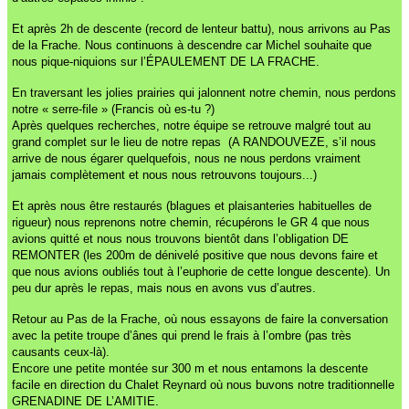
Et après 2h de descente (record de lenteur battu), nous arrivons au Pas
de la Frache.
Nous continuons à descendre car Michel souhaite que
nous pique-niquions sur l’ÉPAULEMENT DE LA FRACHE.
En traversant les jolies prairies qui jalonnent notre chemin, nous perdons
notre « serre-file » (Francis où es-tu ?)
Après quelques recherches, notre équipe se retrouve malgré tout au
grand complet sur le lieu de notre repas
(A RANDOUVEZE, s’il nous
arrive de nous égarer quelquefois, nous ne nous perdons vraiment
jamais complètement et nous nous retrouvons toujours...)
Et après nous être restaurés (blagues et plaisanteries habituelles de
rigueur) nous reprenons notre chemin, récupérons le GR 4 que nous
avions quitté et nous nous trouvons bientôt dans l’obligation DE
REMONTER (les 200m de dénivelé positive que nous devons faire et
que nous avions oubliés tout à l’euphorie de cette longue descente).
Un
peu dur après le repas, mais nous en avons vus d’autres.
Retour au Pas de la Frache, où nous essayons de faire la conversation
avec la petite troupe d’ânes qui prend le frais à l’ombre (pas très
causants ceux-là).
Encore une petite montée sur 300 m et nous entamons la descente
facile en direction du Chalet Reynard où nous buvons notre traditionnelle
GRENADINE DE L’AMITIE.