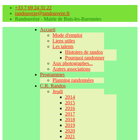
+33 7 69 24 31 22
randouveze@randouveze.fr
Randouvèze - Mairie de Buis-les-Baronnies
Accueil
Mode d'emploi
Liens utiles
Les talents
Histoires de randos
Pourquoi randonner
Aux photographes...
Autres associations
Programmes
Planning randonnées
C.R. Randos
Jeudi
2014
2015
2016
2017
2018
2019
2020
2021