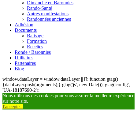
Dimanche en Baronnies
Rando-Santé
Autres manifestations
Randonnées anciennes
Adhésion
Documents
Balisage
Formation
Recettes
Ronde / Baronnies
Utilitaires
Partenaires
Blog
window.dataLayer = window.dataLayer || []; function gtag()
{dataLayer.push(arguments);} gtag('js', new Date()); gtag('config',
'UA-18187690-2');
Nous utilisons des cookies pour vous assurer la meilleure expérience
sur notre site.
J'accepte...