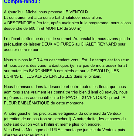
Compte-rendu :
Aujourd’hui, Michel nous propose LE VENTOUX
Et contrairement à ce qui se fait d’habitude, nous allons
« DESCENDRE »
(en fait, après avoir bien lu le programme, nous allons
descendre de 600 m et MONTER de 200 m).
Le départ s’effectue depuis le sommet.
Au préalable, nous avons pris la
précaution de laisser DEUX VOITURES au CHALET REYNARD pour
assurer notre retour.
Nous suivons le GR 4 en descendant vers l’Est.
Le temps est fabuleux
et nous avons des vues fantastiques (je n’ai pas de mots assez forts)
sur toutes les BARONNIES à nos pieds et sur le DEVOLUY, LES
ECRINS ET LES ALPES ENNEIGEES dans le lointain.
Nous botanisons dans la descente et outre toutes les fleurs que nous
admirons sans vraiment les connaître très bien (Henri où es-tu?), nous
repérons sans aucune difficulté LE PAVOT DU VENTOUX qui est LA
FLEUR EMBLÉMATIQUE de cette montagne.
A notre gauche, les précipices vertigineux du coté nord du Ventoux
(attention de ne pas trop se pencher !).
A notre droite, les espaces du
coté sud où l’on voit à l’infini et même plus loin encore.
Vers l’est la Montagne de LURE – montagne jumelle du Ventoux puis
d’autres espaces infinis !