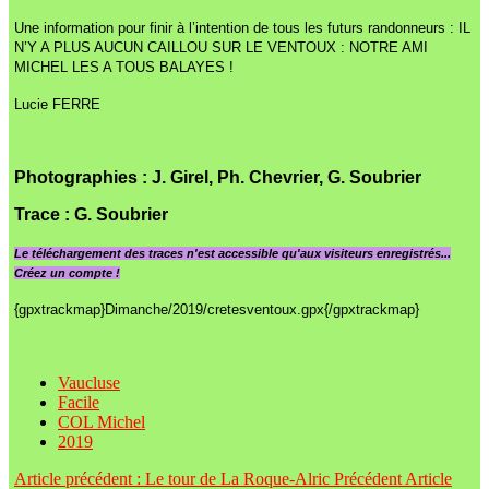
Une information pour finir à l’intention de tous les futurs randonneurs : IL
N’Y A PLUS AUCUN CAILLOU SUR LE VENTOUX : NOTRE AMI
MICHEL LES A TOUS BALAYES !
Lucie FERRE
Photographies : J. Girel, Ph. Chevrier, G. Soubrier
Trace
:
G. Soubrier
Le
téléchargement des traces n'est accessible qu'aux visiteurs enregistrés...
Créez un compte !
{gpxtrackmap}Dimanche/2019/cretesventoux.gpx{/gpxtrackmap}
Vaucluse
Facile
COL Michel
2019
Article précédent : Le tour de La Roque-Alric
Précédent
Article