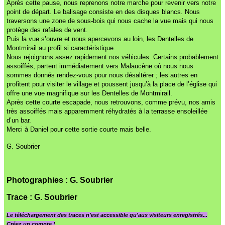
Après cette pause, nous reprenons notre marche pour revenir vers notre
point de départ. Le balisage consiste en des disques blancs. Nous
traversons une zone de sous-bois qui nous cache la vue mais qui nous
protège des rafales de vent.
Puis la vue s’ouvre et nous apercevons au loin, les Dentelles de
Montmirail au profil si caractéristique.
Nous rejoignons assez rapidement nos véhicules. Certains probablement
assoiffés, partent immédiatement vers Malaucène où nous nous
sommes donnés rendez-vous pour nous désaltérer ; les autres en
profitent pour visiter le village et poussent jusqu’à la place de l’église qui
offre une vue magnifique sur les Dentelles de Montmirail.
Après cette courte escapade, nous retrouvons,
comme prévu,
nos amis
très assoiffés mais apparemment réhydratés à la terrasse ensoleillée
d’un bar.
Merci à Daniel pour cette sortie courte mais belle.
G. Soubrier
Photographies : G. Soubrier
Trace
: G. Soubrier
Le
téléchargement des traces n'est accessible qu'aux visiteurs enregistrés...
Créez un compte !