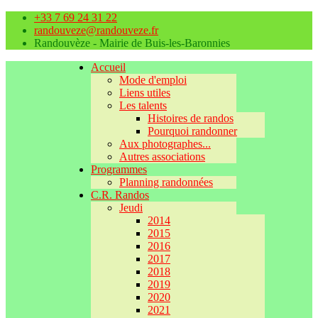
+33 7 69 24 31 22
randouveze@randouveze.fr
Randouvèze - Mairie de Buis-les-Baronnies
Accueil
Mode d'emploi
Liens utiles
Les talents
Histoires de randos
Pourquoi randonner
Aux photographes...
Autres associations
Programmes
Planning randonnées
C.R. Randos
Jeudi
2014
2015
2016
2017
2018
2019
2020
2021