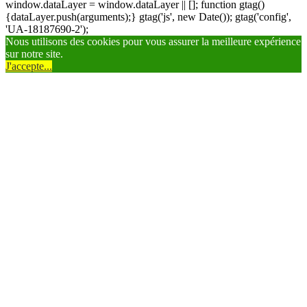
window.dataLayer = window.dataLayer || []; function gtag()
{dataLayer.push(arguments);} gtag('js', new Date()); gtag('config',
'UA-18187690-2');
Nous utilisons des cookies pour vous assurer la meilleure expérience
sur notre site.
J'accepte...