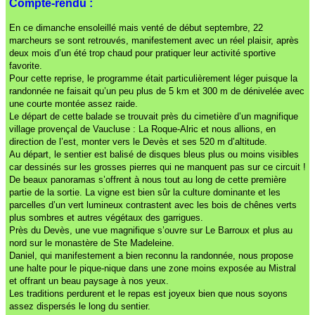
Compte-rendu :
En ce dimanche ensoleillé mais venté de début septembre, 22
marcheurs se sont retrouvés, manifestement avec un réel plaisir, après
deux mois d’un été trop chaud pour pratiquer leur activité sportive
favorite.
Pour cette reprise, le programme était particulièrement léger puisque la
randonnée ne faisait qu’un peu plus de 5 km et 300 m de dénivelée avec
une courte montée assez raide.
Le départ de cette balade se trouvait près du cimetière d’un magnifique
village provençal de Vaucluse : La Roque-Alric et nous allions, en
direction de l’est, monter vers le Devès et ses 520 m d’altitude.
Au départ, le sentier est balisé de disques bleus plus ou moins visibles
car dessinés sur les grosses pierres qui ne manquent pas sur ce circuit !
De beaux panoramas s’offrent à nous tout au long de cette première
partie de la sortie. La vigne est bien sûr la culture dominante et les
parcelles d’un vert lumineux contrastent avec les bois de chênes verts
plus sombres et autres végétaux des garrigues.
Près du Devès, une vue magnifique s’ouvre sur Le Barroux et plus au
nord sur le monastère de Ste Madeleine.
Daniel, qui manifestement a bien reconnu la randonnée, nous propose
une halte pour le pique-nique dans une zone moins exposée au Mistral
et offrant un beau paysage à nos yeux.
Les traditions perdurent et le repas est joyeux bien que nous soyons
assez dispersés le long du sentier.