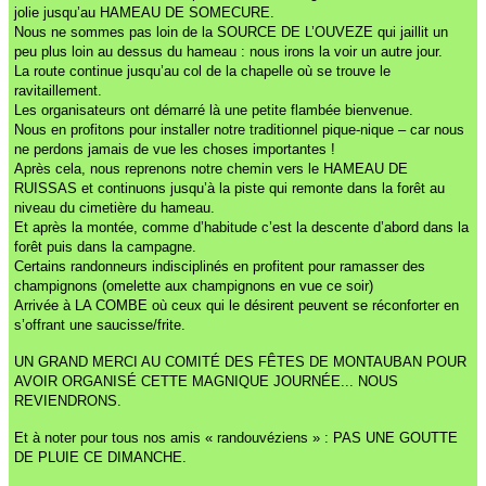
jolie jusqu’au HAMEAU DE SOMECURE.
Nous ne sommes pas loin de la SOURCE DE L’OUVEZE qui jaillit un
peu plus loin au dessus du hameau : nous irons la voir un autre jour.
La route continue jusqu’au col de la chapelle où se trouve le
ravitaillement.
Les organisateurs ont démarré là une petite flambée bienvenue.
Nous en profitons pour installer notre traditionnel pique-nique – car nous
ne perdons jamais de vue les choses importantes !
Après cela, nous reprenons notre chemin vers le HAMEAU DE
RUISSAS et continuons jusqu’à la piste qui remonte dans la forêt au
niveau du cimetière du hameau.
Et après la montée, comme d’habitude c’est la descente d’abord dans la
forêt puis dans la campagne.
Certains randonneurs indisciplinés en profitent pour ramasser des
champignons (omelette aux champignons en vue ce soir)
Arrivée à LA COMBE où ceux qui le désirent peuvent se réconforter en
s’offrant une saucisse/frite.
UN GRAND MERCI AU COMITÉ DES FÊTES DE MONTAUBAN POUR
AVOIR ORGANISÉ CETTE MAGNIQUE JOURNÉE...
NOUS
REVIENDRONS.
Et à noter pour tous nos amis « randouvéziens » : PAS UNE GOUTTE
DE PLUIE CE DIMANCHE.