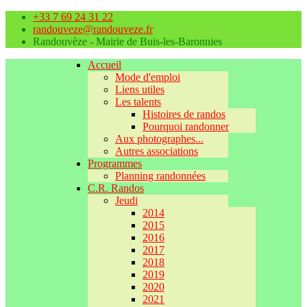
+33 7 69 24 31 22
randouveze@randouveze.fr
Randouvèze - Mairie de Buis-les-Baronnies
Accueil
Mode d'emploi
Liens utiles
Les talents
Histoires de randos
Pourquoi randonner
Aux photographes...
Autres associations
Programmes
Planning randonnées
C.R. Randos
Jeudi
2014
2015
2016
2017
2018
2019
2020
2021