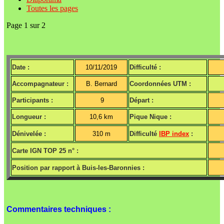
Toutes les pages
Page 1 sur 2
Date :
10/11/2019
Difficulté :
Accompagnateur :
B. Bernard
Coordonnées UTM :
Participants :
9
Départ :
Longueur :
10,6 km
Pique Nique :
Dénivelée :
310 m
Difficulté
IBP index
:
Carte IGN TOP 25 n° :
Position par rapport à Buis-les-Baronnies :
Commentaires techniques :