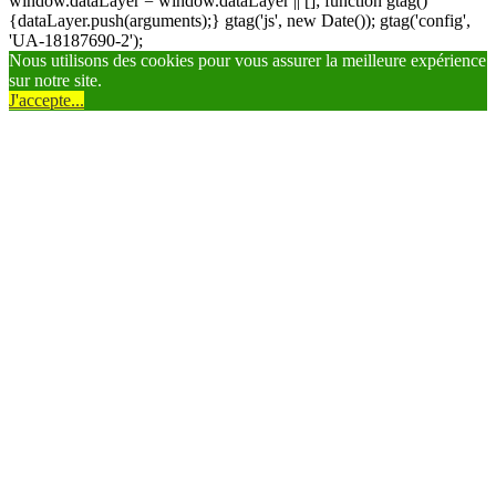
window.dataLayer = window.dataLayer || []; function gtag()
{dataLayer.push(arguments);} gtag('js', new Date()); gtag('config',
'UA-18187690-2');
Nous utilisons des cookies pour vous assurer la meilleure expérience
sur notre site.
J'accepte...