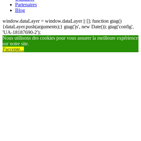
Partenaires
Blog
window.dataLayer = window.dataLayer || []; function gtag()
{dataLayer.push(arguments);} gtag('js', new Date()); gtag('config',
'UA-18187690-2');
Nous utilisons des cookies pour vous assurer la meilleure expérience
sur notre site.
J'accepte...