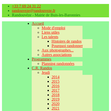
+33 7 69 24 31 22
randouveze@randouveze.fr
Randouvèze - Mairie de Buis-les-Baronnies
Accueil
Mode d'emploi
Liens utiles
Les talents
Histoires de randos
Pourquoi randonner
Aux photographes...
Autres associations
Programmes
Planning randonnées
C.R. Randos
Jeudi
2014
2015
2016
2017
2018
2019
2020
2021