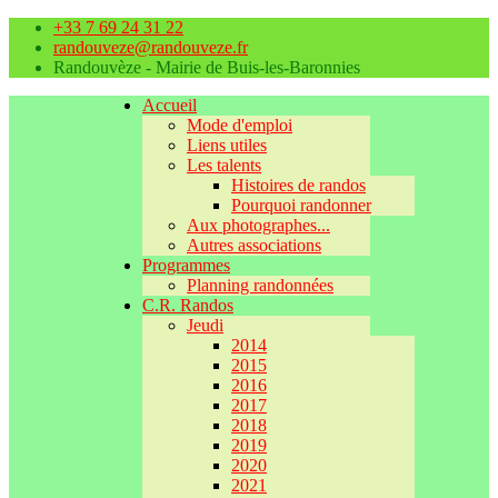
+33 7 69 24 31 22
randouveze@randouveze.fr
Randouvèze - Mairie de Buis-les-Baronnies
Accueil
Mode d'emploi
Liens utiles
Les talents
Histoires de randos
Pourquoi randonner
Aux photographes...
Autres associations
Programmes
Planning randonnées
C.R. Randos
Jeudi
2014
2015
2016
2017
2018
2019
2020
2021