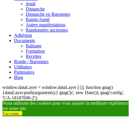
Jeudi
Dimanche
Dimanche en Baronnies
Rando-Santé
Autres manifestations
Randonnées anciennes
Adhésion
Documents
Balisage
Formation
Recettes
Ronde / Baronnies
Utilitaires
Partenaires
Blog
window.dataLayer = window.dataLayer || []; function gtag()
{dataLayer.push(arguments);} gtag('js', new Date()); gtag('config',
'UA-18187690-2');
Nous utilisons des cookies pour vous assurer la meilleure expérience
sur notre site.
J'accepte...