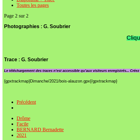
Toutes les pages
Page 2 sur 2
Photographies : G. Soubrier
Cliqu
Trace
: G. Soubrier
Le
téléchargement des traces n'est accessible qu'aux visiteurs enregistrés... Crée
{gpxtrackmap}Dimanche/2021/bois-alauzon.gpx{/gpxtrackmap}
Précédent
Drôme
Facile
BERNARD Bernadette
2021