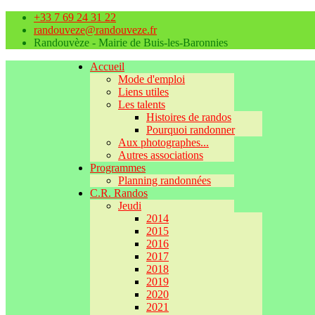
+33 7 69 24 31 22
randouveze@randouveze.fr
Randouvèze - Mairie de Buis-les-Baronnies
Accueil
Mode d'emploi
Liens utiles
Les talents
Histoires de randos
Pourquoi randonner
Aux photographes...
Autres associations
Programmes
Planning randonnées
C.R. Randos
Jeudi
2014
2015
2016
2017
2018
2019
2020
2021