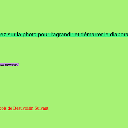
ez sur la photo pour l'agrandir et démarrer le diapor
z un compte !
4 cols de Beauvoisin
Suivant