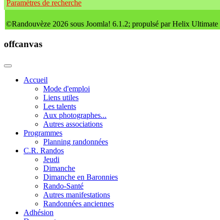
Paramètres de recherche
©Randouvèze 2026 sous Joomla! 6.1.2; propulsé par Helix Ultimate
offcanvas
Accueil
Mode d'emploi
Liens utiles
Les talents
Aux photographes...
Autres associations
Programmes
Planning randonnées
C.R. Randos
Jeudi
Dimanche
Dimanche en Baronnies
Rando-Santé
Autres manifestations
Randonnées anciennes
Adhésion