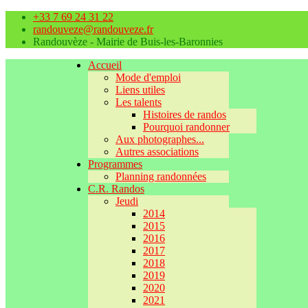
+33 7 69 24 31 22
randouveze@randouveze.fr
Randouvèze - Mairie de Buis-les-Baronnies
Accueil
Mode d'emploi
Liens utiles
Les talents
Histoires de randos
Pourquoi randonner
Aux photographes...
Autres associations
Programmes
Planning randonnées
C.R. Randos
Jeudi
2014
2015
2016
2017
2018
2019
2020
2021