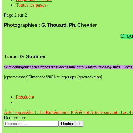
Toutes les pages
Page 2 sur 2
Photographies : G. Thouard, Ph. Chevrier
Cliqu
Trace
: G. Soubrier
Le
téléchargement des traces n'est accessible qu'aux visiteurs enregistrés... Crée
{gpxtrackmap}Dimanche/2021/st-leger.gpx{/gpxtrackmap}
Précédent
Article précédent : La Bohémienne
Précédent
Article suivant : Les 
Rechercher
Rechercher