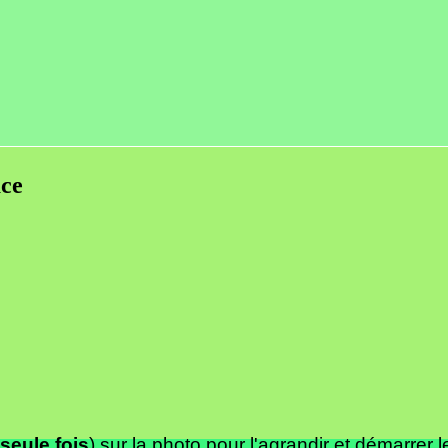
ace
seule fois
) sur la photo pour l'agrandir et démarrer 