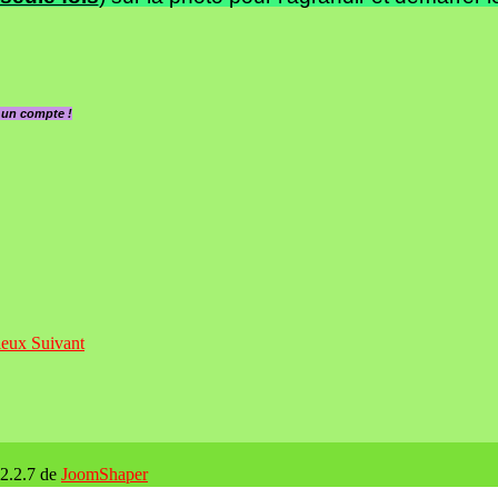
z un compte !
rieux
Suivant
 2.2.7 de
JoomShaper