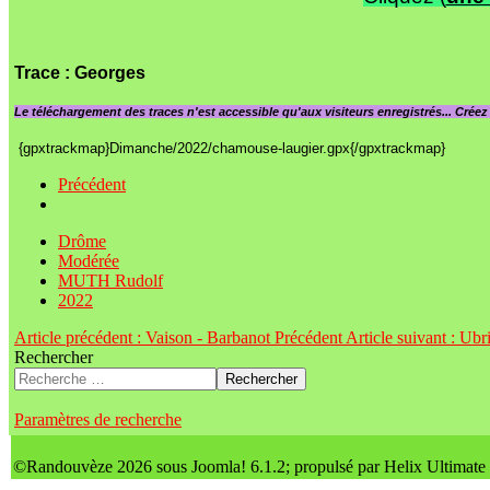
Trace
: Georges
Le
téléchargement des traces n'est accessible qu'aux visiteurs enregistrés... Crée
{gpxtrackmap}Dimanche/2022/chamouse-laugier.gpx{/gpxtrackmap}
Précédent
Drôme
Modérée
MUTH Rudolf
2022
Article précédent : Vaison - Barbanot
Précédent
Article suivant : Ub
Rechercher
Rechercher
Paramètres de recherche
©Randouvèze 2026 sous Joomla! 6.1.2; propulsé par Helix Ultimate