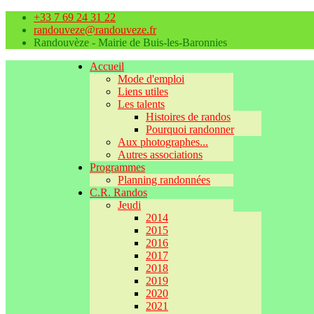
+33 7 69 24 31 22
randouveze@randouveze.fr
Randouvèze - Mairie de Buis-les-Baronnies
Accueil
Mode d'emploi
Liens utiles
Les talents
Histoires de randos
Pourquoi randonner
Aux photographes...
Autres associations
Programmes
Planning randonnées
C.R. Randos
Jeudi
2014
2015
2016
2017
2018
2019
2020
2021