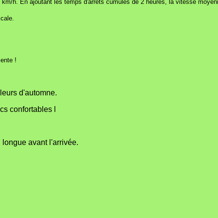
m/h. En ajoutant les temps d'arrêts cumulés de 2 heures, la vitesse moyenn
cale.
ente !
uleurs d'automne.
s confortables l
longue avant l'arrivée.