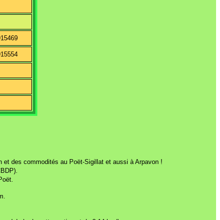
915469
915554
n et des commodités au Poët-Sigillat et aussi à Arpavon !
CBDP).
Poët.
m.