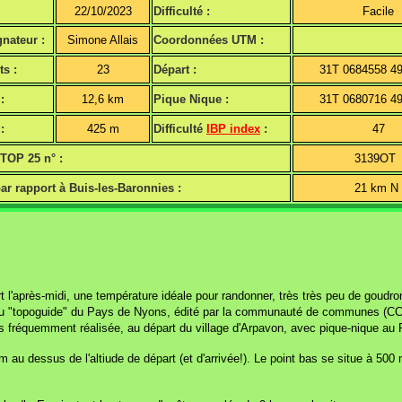
22/10/2023
Difficulté :
Facile
nateur :
Simone Allais
Coordonnées UTM :
ts :
23
Départ :
31T 0684558 4
:
12,6 km
Pique Nique :
31T 0680716 4
:
425 m
Difficulté
IBP index
:
47
 TOP 25 n° :
3139OT
ar rapport à Buis-les-Baronnies :
21 km N
l'après-midi, une température idéale pour randonner, très très peu de goudro
3 du "topoguide" du Pays de Nyons, édité par la communauté de communes (C
s fréquemment réalisée, au départ du village d'Arpavon, avec pique-nique au 
 au dessus de l'altiude de départ (et d'arrivée!). Le point bas se situe à 500 