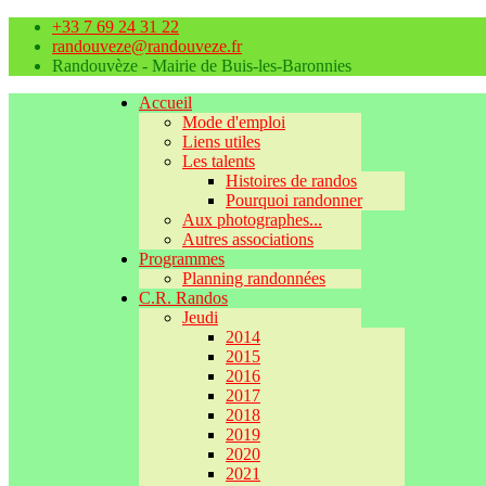
+33 7 69 24 31 22
randouveze@randouveze.fr
Randouvèze - Mairie de Buis-les-Baronnies
Accueil
Mode d'emploi
Liens utiles
Les talents
Histoires de randos
Pourquoi randonner
Aux photographes...
Autres associations
Programmes
Planning randonnées
C.R. Randos
Jeudi
2014
2015
2016
2017
2018
2019
2020
2021