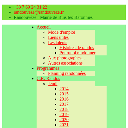
+33 7 69 24 31 22
randouveze@randouveze.fr
Randouvèze - Mairie de Buis-les-Baronnies
Accueil
Mode d'emploi
Liens utiles
Les talents
Histoires de randos
Pourquoi randonner
Aux photographes...
Autres associations
Programmes
Planning randonnées
C.R. Randos
Jeudi
2014
2015
2016
2017
2018
2019
2020
2021