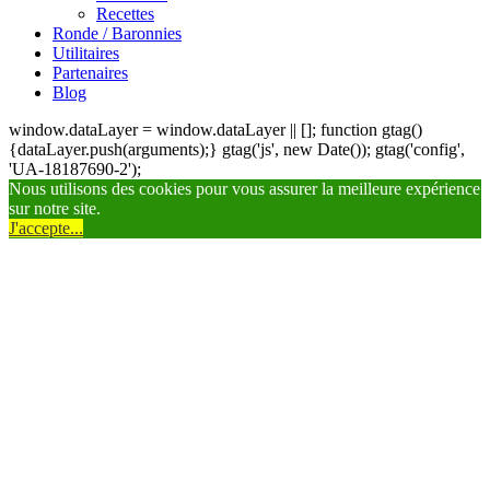
Recettes
Ronde / Baronnies
Utilitaires
Partenaires
Blog
window.dataLayer = window.dataLayer || []; function gtag()
{dataLayer.push(arguments);} gtag('js', new Date()); gtag('config',
'UA-18187690-2');
Nous utilisons des cookies pour vous assurer la meilleure expérience
sur notre site.
J'accepte...