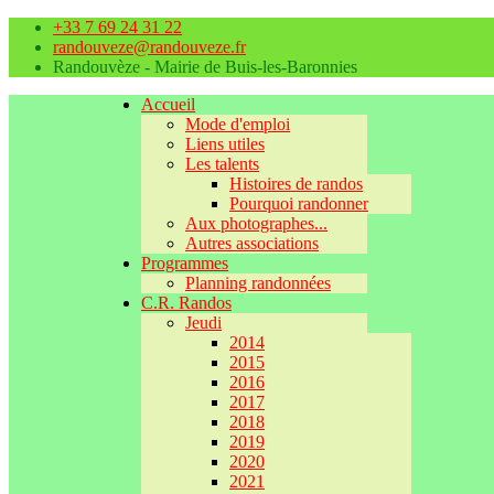
+33 7 69 24 31 22
randouveze@randouveze.fr
Randouvèze - Mairie de Buis-les-Baronnies
Accueil
Mode d'emploi
Liens utiles
Les talents
Histoires de randos
Pourquoi randonner
Aux photographes...
Autres associations
Programmes
Planning randonnées
C.R. Randos
Jeudi
2014
2015
2016
2017
2018
2019
2020
2021