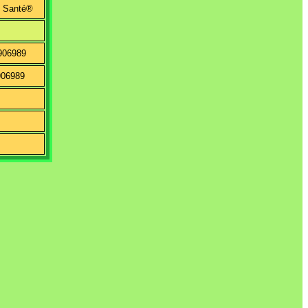
 Santé®
906989
906989