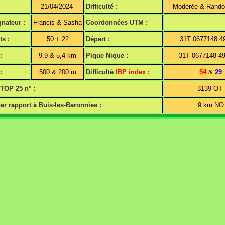
21/04/2024
Difficulté :
Modérée & Rando
nateur :
Francis & Sasha
Coordonnées UTM :
ts :
50 + 22
Départ :
31T 0677148 4
:
9,9 & 5,4 km
Pique Nique :
31T 0677148 4
:
500 & 200 m
Difficulté
IBP index
:
54
&
29
 TOP 25 n° :
3139 OT
ar rapport à Buis-les-Baronnies :
9 km NO