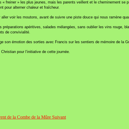
is « freiner » les plus jeunes, mais les parents veillent et le cheminement se
nt pour alterner chaleur et fraîcheur.
r aller voir les moutons, avant de suivre une piste douce qui nous ramène qu
 des préparations apéritives, salades mélangées, sans oublier les vins rouge,
s de convivialité.
ge son émotion des sorties avec Francis sur les sentiers de mémoire de la G
ristian pour l’initiative de cette journée.
rrent de la Combe de la Mûre
Suivant