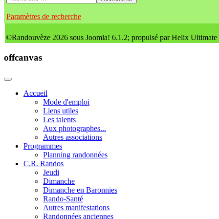
Paramètres de recherche
©Randouvèze 2026 sous Joomla! 6.1.2; propulsé par Helix Ultimate
offcanvas
Accueil
Mode d'emploi
Liens utiles
Les talents
Aux photographes...
Autres associations
Programmes
Planning randonnées
C.R. Randos
Jeudi
Dimanche
Dimanche en Baronnies
Rando-Santé
Autres manifestations
Randonnées anciennes