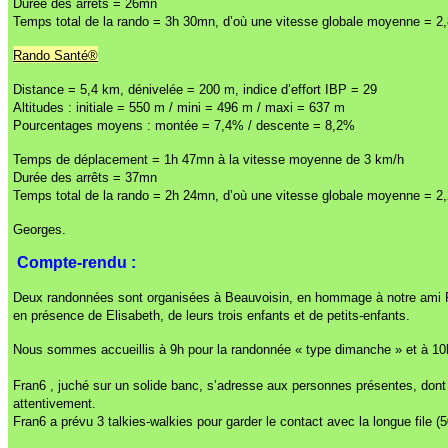
Durée des arrêts = 26mn
Temps total de la rando = 3h 30mn, d’où une vitesse globale moyenne = 2
Rando Santé®
Distance = 5,4 km, dénivelée = 200 m, indice d’effort IBP = 29
Altitudes : initiale = 550 m / mini = 496 m / maxi = 637 m
Pourcentages moyens : montée = 7,4% / descente = 8,2%
Temps de déplacement = 1h 47mn à la vitesse moyenne de 3 km/h
Durée des arrêts = 37mn
Temps total de la rando = 2h 24mn, d’où une vitesse globale moyenne = 2
Georges.
Compte-rendu :
Deux randonnées sont organisées à Beauvoisin, en hommage à notre ami F
en présence de Elisabeth, de leurs trois enfants et de petits-enfants.
Nous sommes accueillis à 9h pour la randonnée « type dimanche » et à 10h p
Fran6 , juché sur un solide banc, s’adresse aux personnes présentes, dont p
attentivement.
Fran6 a prévu 3 talkies-walkies pour garder le contact avec la longue file (