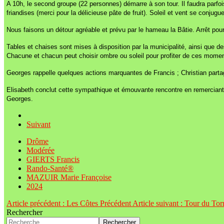
A 10h, le second groupe (22 personnes) démarre à son tour. Il faudra parfo
friandises (merci pour la délicieuse pâte de fruit). Soleil et vent se conjugue
Nous faisons un détour agréable et prévu par le hameau la Bâtie. Arrêt pou
Tables et chaises sont mises à disposition par la municipalité, ainsi que
Chacune et chacun peut choisir ombre ou soleil pour profiter de ces moment
Georges rappelle quelques actions marquantes de Francis ; Christian parta
Elisabeth conclut cette sympathique et émouvante rencontre en remerciant Ch
Georges.
Suivant
Drôme
Modérée
GIERTS Francis
Rando-Santé®
MAZUIR Marie Françoise
2024
Article précédent : Les Côtes
Précédent
Article suivant : Tour du To
Rechercher
Rechercher