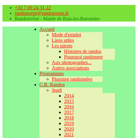
+33 7 69 24 31 22
randouveze@randouveze.fr
Randouvèze - Mairie de Buis-les-Baronnies
Accueil
Mode d'emploi
Liens utiles
Les talents
Histoires de randos
Pourquoi randonner
Aux photographes...
Autres associations
Programmes
Planning randonnées
C.R. Randos
Jeudi
2014
2015
2016
2017
2018
2019
2020
2021