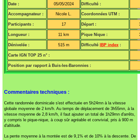
Date :
05/05/2024
Difficulté :
Accompagnateur :
Nicole L.
Coordonnées UTM :
Participants :
17
Départ :
Longueur :
11 km
Pique Nique :
Dénivelée :
515 m
Difficulté
IBP index
:
Carte IGN TOP 25 n° :
Position par rapport à Buis-les-Baronnies :
Commentaires techniques :
Cette randonnée dominicale s'est effectuée en 5h24mn à la vitesse
globale moyenne de 2 km/h. Au temps de déplacement de 3h55mn, à la
vitesse moyenne de 2,8 km/h, il faut ajouter un total de 1h29mn d'arrêts,
y compris le pique-nique, à coup sûr agréable et convivial, pris à 900 m
d'altitude.
La pente moyenne à la montée est de 9,1% et de 10% à la descente. De