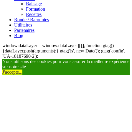
Balisage
Formation
Recettes
Ronde / Baronnies
Utilitaires
Partenaires
Blog
window.dataLayer = window.dataLayer || []; function gtag()
{dataLayer.push(arguments);} gtag('js', new Date()); gtag('config',
'UA-18187690-2');
Nous utilisons des cookies pour vous assurer la meilleure expérience
sur notre site.
J'accepte...