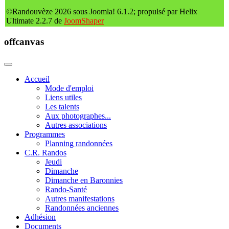
©Randouvèze 2026 sous Joomla! 6.1.2; propulsé par Helix
Ultimate 2.2.7 de
JoomShaper
offcanvas
Accueil
Mode d'emploi
Liens utiles
Les talents
Aux photographes...
Autres associations
Programmes
Planning randonnées
C.R. Randos
Jeudi
Dimanche
Dimanche en Baronnies
Rando-Santé
Autres manifestations
Randonnées anciennes
Adhésion
Documents