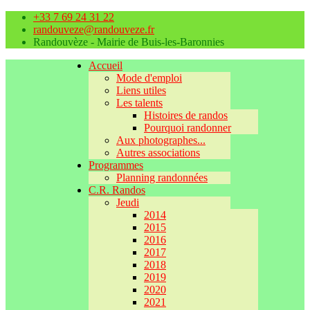
+33 7 69 24 31 22
randouveze@randouveze.fr
Randouvèze - Mairie de Buis-les-Baronnies
Accueil
Mode d'emploi
Liens utiles
Les talents
Histoires de randos
Pourquoi randonner
Aux photographes...
Autres associations
Programmes
Planning randonnées
C.R. Randos
Jeudi
2014
2015
2016
2017
2018
2019
2020
2021