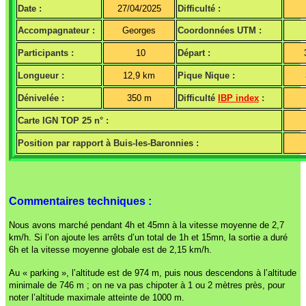
Date :
27/04/2025
Difficulté :
Accompagnateur :
Georges
Coordonnées UTM :
Participants :
10
Départ :
Longueur :
12,9 km
Pique Nique :
Dénivelée :
350 m
Difficulté
IBP index
:
Carte IGN TOP 25 n° :
Position par rapport à Buis-les-Baronnies :
Commentaires techniques :
Nous avons marché pendant 4h et 45mn à la vitesse moyenne de 2,7
km/h. Si l’on ajoute les arrêts d’un total de 1h et 15mn, la sortie a duré
6h et la vitesse moyenne globale est de 2,15 km/h.
Au « parking », l’altitude est de 974 m, puis nous descendons à l’altitude
minimale de 746 m ; on ne va pas chipoter à 1 ou 2 mètres près, pour
noter l’altitude maximale atteinte de 1000 m.