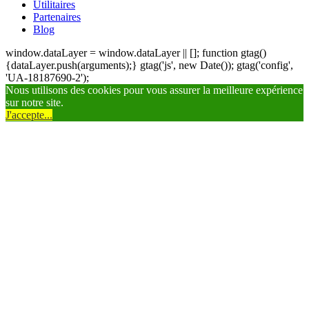
Utilitaires
Partenaires
Blog
window.dataLayer = window.dataLayer || []; function gtag()
{dataLayer.push(arguments);} gtag('js', new Date()); gtag('config',
'UA-18187690-2');
Nous utilisons des cookies pour vous assurer la meilleure expérience
sur notre site.
J'accepte...