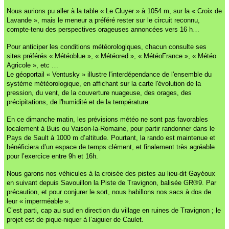
Nous aurions pu aller à la table « Le Cluyer » à 1054 m, sur la « Croix de
Lavande », mais le meneur a préféré rester sur le circuit reconnu,
compte-tenu des perspectives orageuses annoncées vers 16 h…
Pour anticiper les conditions météorologiques, chacun consulte ses
sites préférés « Météoblue », « Météored », « MétéoFrance », « Météo
Agricole », etc …
Le géoportail « Ventusky » illustre l'interdépendance de l'ensemble du
système météorologique, en affichant sur la carte l'évolution de la
pression, du vent, de la couverture nuageuse, des orages, des
précipitations, de l'humidité et de la température.
En ce dimanche matin, les prévisions météo ne sont pas favorables
localement à Buis ou Vaison-la-Romaine, pour partir randonner dans le
Pays de Sault à 1000 m d’altitude. Pourtant, la rando est maintenue et
bénéficiera d’un espace de temps clément, et finalement très agréable
pour l’exercice entre 9h et 16h.
Nous garons nos véhicules à la croisée des pistes au lieu-dit Gayéoux
en suivant depuis Savouillon la Piste de Travignon, balisée GR®9. Par
précaution, et pour conjurer le sort, nous habillons nos sacs à dos de
leur « imperméable ».
C’est parti, cap au sud en direction du village en ruines de Travignon ; le
projet est de pique-niquer à l’aiguier de Caulet.