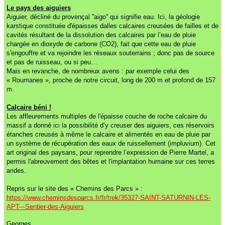
Le pays des aiguiers
Aiguier, décliné du provençal ''aigo'' qui signifie eau. Ici, la géologie
karstique constituée d'épaisses dalles calcaires creusées de failles et de
cavités résultant de la dissolution des calcaires par l’eau de pluie
chargée en dioxyde de carbone (CO2), fait que cette eau de pluie
s'engouffre et va rejoindre les réseaux souterrains ; donc pas de source
et pas de ruisseau, ou si peu…
Mais en revanche, de nombreux avens : par exemple celui des
« Roumanes », proche de notre circuit, long de 200 m et profond de 157
m.
Calcaire béni !
Les affleurements multiples de l'épaisse couche de roche calcaire du
massif a donné ici la possibilité d’y creuser des aiguiers, ces réservoirs
étanches creusés à même le calcaire et alimentés en eau de pluie par
un système de récupération des eaux de ruissellement (impluvium). Cet
art original des paysans, pour reprendre l’expression de Pierre Martel, a
permis l'abreuvement des bêtes et l'implantation humaine sur ces terres
arides.
Repris sur le site des « Chemins des Parcs » :
https://www.cheminsdesparcs.fr/fr/trek/35327-SAINT-SATURNIN-LES-
APT---Sentier-des-Aiguiers
Georges.