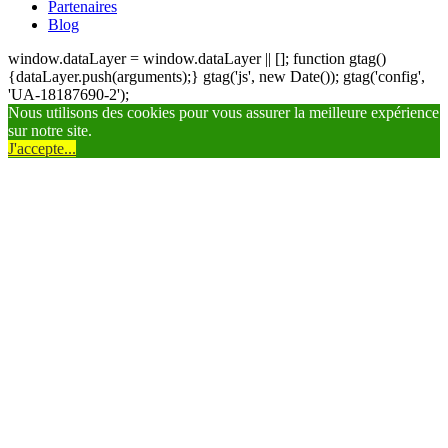
Partenaires
Blog
window.dataLayer = window.dataLayer || []; function gtag()
{dataLayer.push(arguments);} gtag('js', new Date()); gtag('config',
'UA-18187690-2');
Nous utilisons des cookies pour vous assurer la meilleure expérience
sur notre site.
J'accepte...