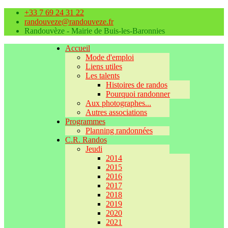
+33 7 69 24 31 22
randouveze@randouveze.fr
Randouvèze - Mairie de Buis-les-Baronnies
Accueil
Mode d'emploi
Liens utiles
Les talents
Histoires de randos
Pourquoi randonner
Aux photographes...
Autres associations
Programmes
Planning randonnées
C.R. Randos
Jeudi
2014
2015
2016
2017
2018
2019
2020
2021