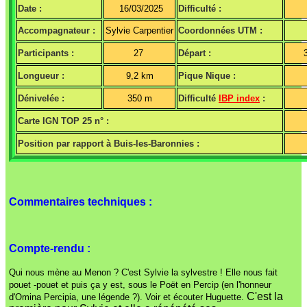
Date :
16/03/2025
Difficulté :
Accompagnateur :
Sylvie Carpentier
Coordonnées UTM :
Participants :
27
Départ :
Longueur :
9,2 km
Pique Nique :
Dénivelée :
350 m
Difficulté
IBP index
:
Carte IGN TOP 25 n° :
Position par rapport à Buis-les-Baronnies :
Commentaires techniques :
Compte-rendu :
Qui nous mène au Menon ? C'est Sylvie la sylvestre ! Elle nous fait
pouet -pouet et puis ça y est, sous le Poët en Percip (en l'honneur
C'est la
d'Omina Percipia, une légende ?). Voir et écouter Huguette.