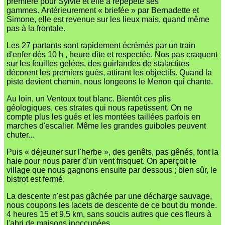
première pour Sylvie et elle a répépété ses
gammes.
Antérieurement « briefée » par Bernadette et
Simone, elle est revenue sur les lieux mais, quand même
pas à la frontale.
Les 27 partants sont rapidement écrémés par un train
d'enfer dès 10 h , heure dite et respectée.
Nos pas craquent
sur les feuilles gelées, des guirlandes de stalactites
décorent les premiers gués, attirant les objectifs.
Quand la
piste devient chemin, nous longeons le Menon qui chante.
Au loin, un Ventoux tout blanc. Bientôt ces plis
géologiques, ces strates qui nous rapetissent.
On ne
compte plus les gués et les montées taillées parfois en
marches d'escalier. Même les grandes guiboles peuvent
chuter...
Puis « déjeuner sur l'herbe », des genêts, pas gênés, font la
haie pour nous parer d'un vent frisquet.
On aperçoit le
village que nous gagnons ensuite par dessous ; bien sûr, le
bistrot est fermé.
La descente n'est pas gâchée par une décharge sauvage,
nous coupons les lacets de descente de ce bout du monde.
4 heures 15 et 9,5 km, sans soucis autres que ces fleurs à
l'abri de maisons inoccupées.