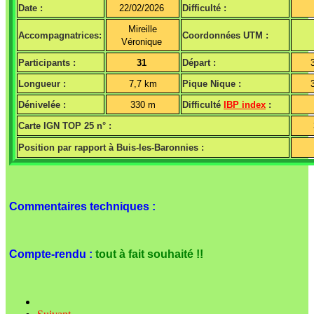
Date :
22/02/2026
Difficulté :
Mireille
Accompagnatrices:
Coordonnées UTM :
Véronique
Participants :
31
Départ :
Longueur :
7,7 km
Pique Nique :
Dénivelée :
330 m
Difficulté
IBP index
:
Carte IGN TOP 25 n° :
Position par rapport à Buis-les-Baronnies :
Commentaires techniques :
Compte-rendu :
tout à fait souhaité !!