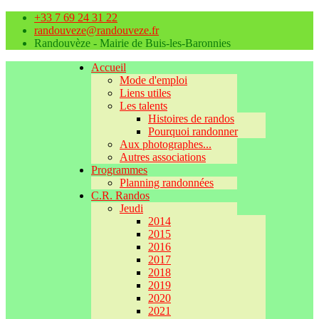
+33 7 69 24 31 22
randouveze@randouveze.fr
Randouvèze - Mairie de Buis-les-Baronnies
Accueil
Mode d'emploi
Liens utiles
Les talents
Histoires de randos
Pourquoi randonner
Aux photographes...
Autres associations
Programmes
Planning randonnées
C.R. Randos
Jeudi
2014
2015
2016
2017
2018
2019
2020
2021