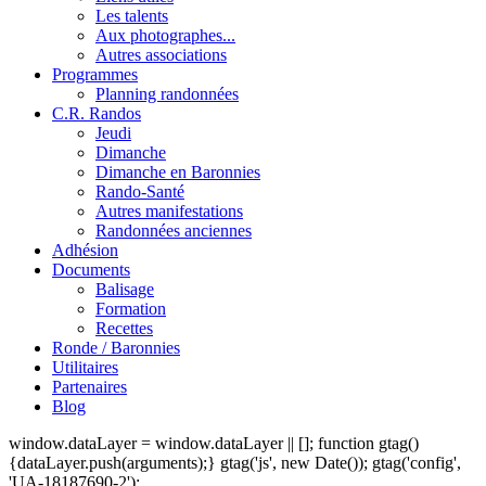
Les talents
Aux photographes...
Autres associations
Programmes
Planning randonnées
C.R. Randos
Jeudi
Dimanche
Dimanche en Baronnies
Rando-Santé
Autres manifestations
Randonnées anciennes
Adhésion
Documents
Balisage
Formation
Recettes
Ronde / Baronnies
Utilitaires
Partenaires
Blog
window.dataLayer = window.dataLayer || []; function gtag()
{dataLayer.push(arguments);} gtag('js', new Date()); gtag('config',
'UA-18187690-2');