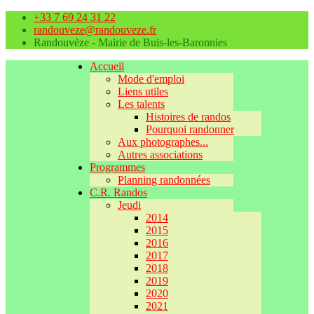
+33 7 69 24 31 22
randouveze@randouveze.fr
Randouvèze - Mairie de Buis-les-Baronnies
Accueil
Mode d'emploi
Liens utiles
Les talents
Histoires de randos
Pourquoi randonner
Aux photographes...
Autres associations
Programmes
Planning randonnées
C.R. Randos
Jeudi
2014
2015
2016
2017
2018
2019
2020
2021