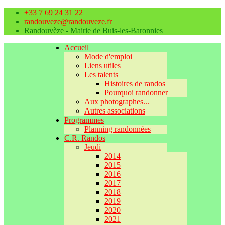
+33 7 69 24 31 22
randouveze@randouveze.fr
Randouvèze - Mairie de Buis-les-Baronnies
Accueil
Mode d'emploi
Liens utiles
Les talents
Histoires de randos
Pourquoi randonner
Aux photographes...
Autres associations
Programmes
Planning randonnées
C.R. Randos
Jeudi
2014
2015
2016
2017
2018
2019
2020
2021