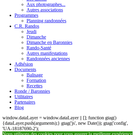
Aux photographes...
Autres associations
Programmes
Planning randonnées
C.R. Randos
Jeudi
Dimanche
Dimanche en Baronnies
Rando-Santé
Autres manifestations
Randonnées anciennes
Adhésion
Documents
Balisage
Formation
Recettes
Ronde / Baronnies
Utilitaires
Partenaires
Blog
window.dataLayer = window.dataLayer || []; function gtag()
{dataLayer.push(arguments);} gtag('js', new Date()); gtag('config',
'UA-18187690-2');
Nous utilisons des cookies pour vous assurer la meilleure expérience