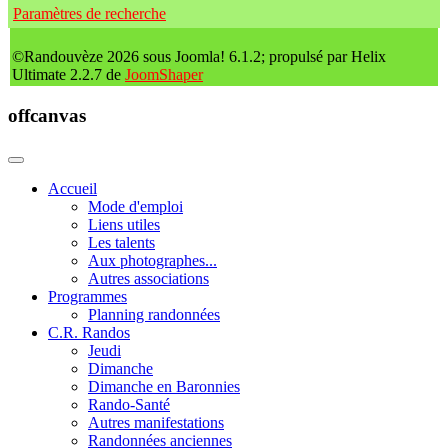
Paramètres de recherche
©Randouvèze 2026 sous Joomla! 6.1.2; propulsé par Helix
Ultimate 2.2.7 de
JoomShaper
offcanvas
Accueil
Mode d'emploi
Liens utiles
Les talents
Aux photographes...
Autres associations
Programmes
Planning randonnées
C.R. Randos
Jeudi
Dimanche
Dimanche en Baronnies
Rando-Santé
Autres manifestations
Randonnées anciennes