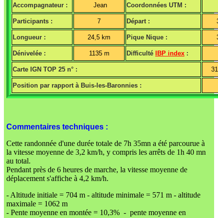
Accompagnateur :
Jean
Coordonnées UTM :
Participants :
7
Départ :
Longueur :
24,5 km
Pique Nique :
Dénivelée :
1135 m
Difficulté
IBP index
:
Carte IGN TOP 25 n° :
3
Position par rapport à Buis-les-Baronnies :
Commentaires techniques :
Cette randonnée d'une durée totale de 7h 35mn a été parcourue à
la vitesse moyenne de 3,2 km/h, y compris les arrêts de 1h 40 mn
au total.
Pendant près de 6 heures de marche, la vitesse moyenne de
déplacement s'affiche à 4,2 km/h.
- Altitude initiale = 704 m - altitude minimale = 571 m - altitude
maximale = 1062 m
- Pente moyenne en montée = 10,3% - pente moyenne en