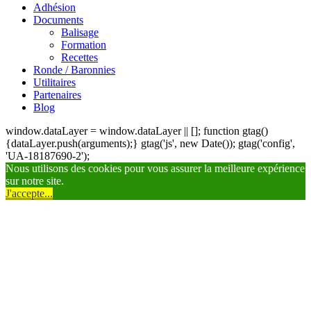
Adhésion
Documents
Balisage
Formation
Recettes
Ronde / Baronnies
Utilitaires
Partenaires
Blog
window.dataLayer = window.dataLayer || []; function gtag()
{dataLayer.push(arguments);} gtag('js', new Date()); gtag('config',
'UA-18187690-2');
Nous utilisons des cookies pour vous assurer la meilleure expérience
sur notre site.
J'accepte...