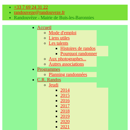
+33 7 69 24 31 22
randouveze@randouveze.fr
Randouvèze - Mairie de Buis-les-Baronnies
Accueil
Mode d'emploi
Liens utiles
Les talents
Histoires de randos
Pourquoi randonner
Aux photographes...
Autres associations
Programmes
Planning randonnées
C.R. Randos
Jeudi
2014
2015
2016
2017
2018
2019
2020
2021