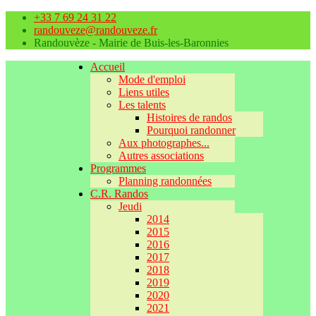
+33 7 69 24 31 22
randouveze@randouveze.fr
Randouvèze - Mairie de Buis-les-Baronnies
Accueil
Mode d'emploi
Liens utiles
Les talents
Histoires de randos
Pourquoi randonner
Aux photographes...
Autres associations
Programmes
Planning randonnées
C.R. Randos
Jeudi
2014
2015
2016
2017
2018
2019
2020
2021