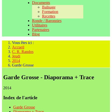
Documents
Balisage
Formation
Recettes
Ronde / Baronnies
Utilitaires
Partenaires
Blog
Vous êtes ici :
Accueil
C. R. Randos
Jeudi
2014
Garde Grosse
Garde Grosse - Diaporama + Trace
2014
Index de l'article
Garde Grosse
Diaporama + Trace