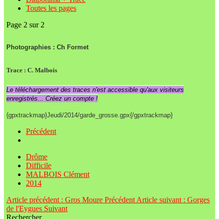
Toutes les pages
Page 2 sur 2
Photographies : Ch Formet
Trace : C. Malbois
Le téléchargement des traces n'est accessible qu'aux visiteurs
enregistrés... Créez un compte !
{gpxtrackmap}Jeudi/2014/garde_grosse.gpx{/gpxtrackmap}
Précédent
Drôme
Difficile
MALBOIS Clément
2014
Article précédent : Gros Moure
Précédent
Article suivant : Gorges
de l'Eygues
Suivant
Rechercher