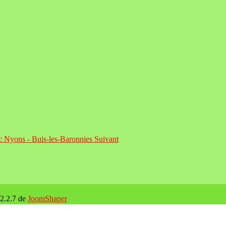
t : Nyons - Buis-les-Baronnies
Suivant
 2.2.7 de
JoomShaper