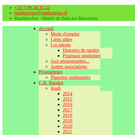
+33 7 69 24 31 22
randouveze@randouveze.fr
Randouvèze - Mairie de Buis-les-Baronnies
Accueil
Mode d'emploi
Liens utiles
Les talents
Histoires de randos
Pourquoi randonner
Aux photographes...
Autres associations
Programmes
Planning randonnées
C.R. Randos
Jeudi
2014
2015
2016
2017
2018
2019
2020
2021